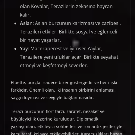
olan Kovalar, Terazilerin zekasına hayran
kalır.
Aslan:
Aslan burcunun karizması ve cazibesi,
Terazileri etkiler. Birlikte sosyal ve eğlenceli
bir hayat yaşarlar.
Yay:
Maceraperest ve iyimser Yaylar,
Terazilere yeni ufuklar açar. Birlikte seyahat
etmeyi ve keşfetmeyi severler.
Elbette, burçlar sadece birer göstergedir ve her ilişki
farklıdır. Önemli olan, iki insanın birbirini anlaması,
saygı duyması ve sevgiyle bağlanmasıdır.
Terazi burcunun flört tarzı, zarafet, nezaket ve
büyüleyicilik üzerine kuruludur. Diplomatik
yaklaşımları, etkileyici sohbetleri ve romantik jestleriyle,
karşı tarafı kolayca etkileyebilirler. Kararsızlıkları bazen