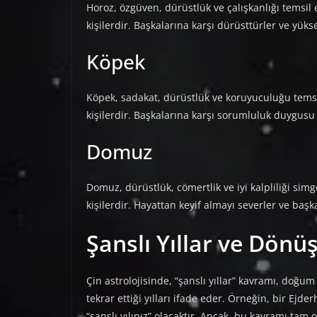
Horoz, özgüven, dürüstlük ve çalışkanlığı temsil 
kişilerdir. Başkalarına karşı dürüsttürler ve yüks
Köpek
Köpek, sadakat, dürüstlük ve koruyuculuğu temsil
kişilerdir. Başkalarına karşı sorumluluk duygusu 
Domuz
Domuz, dürüstlük, cömertlik ve iyi kalpliliği simg
kişilerdir. Hayattan keyif almayı severler ve ba
Şanslı Yıllar ve Dönü
Çin astrolojisinde, “şanslı yıllar” kavramı, doğu
tekrar ettiği yılları ifade eder. Örneğin, bir Ejde
“şanslı yılınız” olacaktır. Ancak, bu kavramı tam 