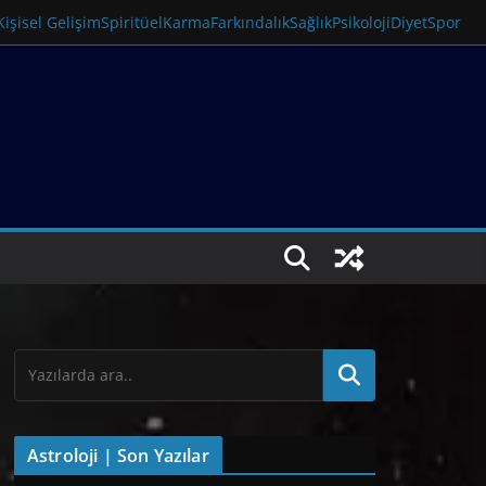
Kişisel Gelişim
Spiritüel
Karma
Farkındalık
Sağlık
Psikoloji
Diyet
Spor
Astroloji | Son Yazılar