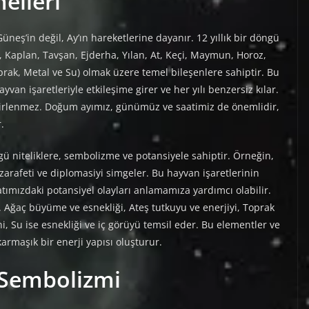
elleri
 Güneş’in değil, Ay’ın hareketlerine dayanır. 12 yıllık bir döngü
z, Kaplan, Tavşan, Ejderha, Yılan, At, Keçi, Maymun, Horoz,
rak, Metal ve Su) olmak üzere temel bileşenlere sahiptir. Bu
ayvan işaretleriyle etkileşime girer ve her yılı benzersiz kılar.
lirlenmez. Doğum ayımız, günümüz ve saatimiz de önemlidir,
.
gü niteliklere, sembolizme ve potansiyele sahiptir. Örneğin,
zarafeti ve diplomasiyi simgeler. Bu hayvan işaretlerinin
atımızdaki potansiyel olayları anlamamıza yardımcı olabilir.
r. Ağaç büyüme ve esnekliği, Ateş tutkuyu ve enerjiyi, Toprak
zeni, Su ise esnekliği ve iç görüyü temsil eder. Bu elementler ve
karmaşık bir enerji yapısı oluşturur.
 Sembolizmi