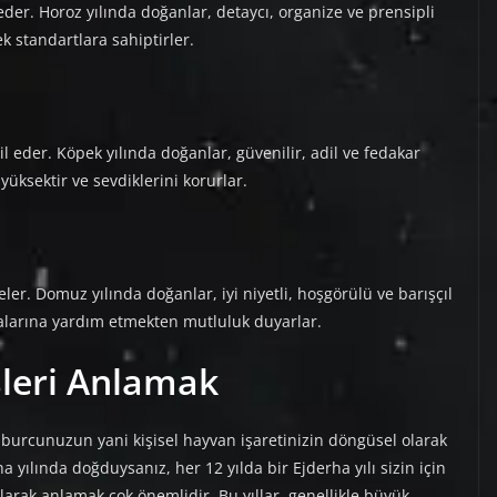
eder. Horoz yılında doğanlar, detaycı, organize ve prensipli
ek standartlara sahiptirler.
 eder. Köpek yılında doğanlar, güvenilir, adil ve fedakar
yüksektir ve sevdiklerini korurlar.
eler. Domuz yılında doğanlar, iyi niyetli, hoşgörülü ve barışçıl
şkalarına yardım etmekten mutluluk duyarlar.
şleri Anlamak
m burcunuzun yani kişisel hayvan işaretinizin döngüsel olarak
rha yılında doğduysanız, her 12 yılda bir Ejderha yılı sizin için
olarak anlamak çok önemlidir. Bu yıllar, genellikle büyük