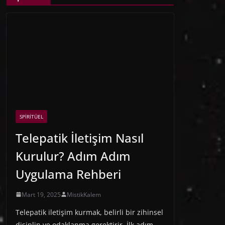
SPIRITÜEL
Telepatik İletişim Nasıl
Kurulur? Adım Adım
Uygulama Rehberi
Mart 19, 2025
MistikKalem
Telepatik iletişim kurmak, belirli bir zihinsel
disiplin ve odaklanma gerektirir. İlk adım,