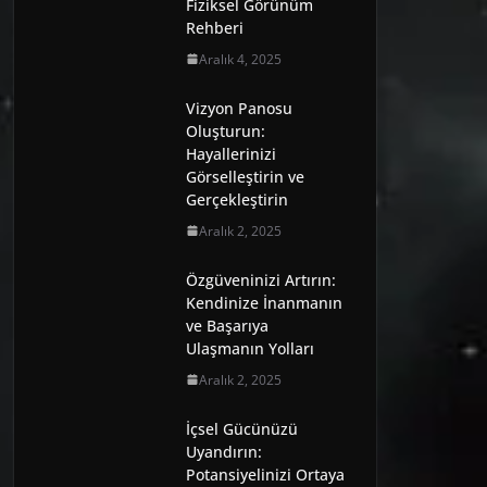
Fiziksel Görünüm
Rehberi
Aralık 4, 2025
Vizyon Panosu
Oluşturun:
Hayallerinizi
Görselleştirin ve
Gerçekleştirin
Aralık 2, 2025
Özgüveninizi Artırın:
Kendinize İnanmanın
ve Başarıya
Ulaşmanın Yolları
Aralık 2, 2025
İçsel Gücünüzü
Uyandırın:
Potansiyelinizi Ortaya