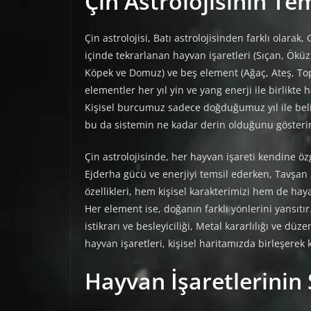
Çin Astrolojisinin Tem
Çin astrolojisi, Batı astrolojisinden farklı olarak,
içinde tekrarlanan hayvan işaretleri (Sıçan, Ökü
Köpek ve Domuz) ve beş element (Ağaç, Ateş, Top
elementler her yıl yin ve yang enerji ile birlikte h
Kişisel burcumuz sadece doğduğumuz yıl ile be
bu da sistemin ne kadar derin olduğunu gösterir
Çin astrolojisinde, her hayvan işareti kendine öz
Ejderha gücü ve enerjiyi temsil ederken, Tavşan 
özellikleri, hem kişisel karakterimizi hem de hay
Her element ise, doğanın farklı yönlerini yansıtı
istikrarı ve besleyiciliği, Metal kararlılığı ve dü
hayvan işaretleri, kişisel haritamızda birleşerek 
Hayvan İşaretlerinin