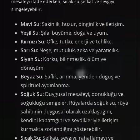
mesafeyi ifade ederken, sıcak su şefkat ve sevgiyi
simgeleyebilir.
Mavi Su:
Sakinlik, huzur, dinginlik ve iletişim.
Yeşil Su:
Şifa, büyüme, doğa ve uyum.
Kırmızı Su:
Öfke, tutku, enerji ve tehlike.
Sarı Su:
Neşe, mutluluk, zeka ve yaratıcılık.
Siyah Su:
Korku, bilinmezlik, ölüm ve
dönüşüm.
Beyaz Su:
Saflık, arınma, yeniden doğuş ve
spiritüel aydınlanma.
Soğuk Su:
Duygusal mesafeyi, donukluğu ve
soğukluğu simgeler. Rüyalarda soğuk su, rüya
sahibinin duygusal olarak uzaklaştığını,
kendini kapattığını ve sevdikleriyle iletişim
kurmakta zorlandığını gösterebilir.
Sıcak Su:
Şefkati, sevgiyi, rahatlamayı ve