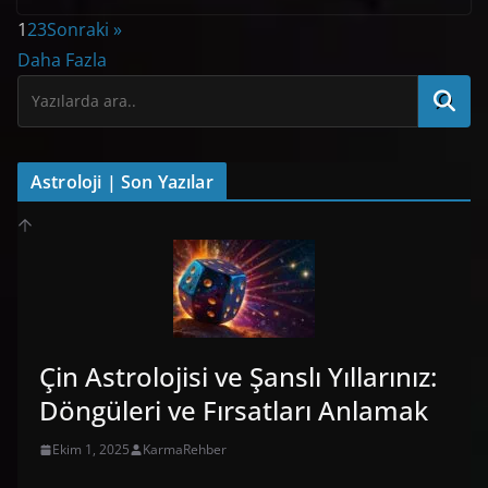
1
2
3
Sonraki »
Daha Fazla
Astroloji | Son Yazılar
Çin Astrolojisi ve Şanslı Yıllarınız:
Döngüleri ve Fırsatları Anlamak
Ekim 1, 2025
KarmaRehber