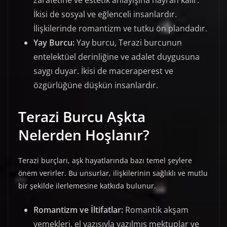
zarafetine ve estetik anlayışına hayran kalır.
İkisi de sosyal ve eğlenceli insanlardır.
İlişkilerinde romantizm ve tutku ön plandadır.
Yay Burcu:
Yay burcu, Terazi burcunun
entelektüel derinliğine ve adalet duygusuna
saygı duyar. İkisi de maceraperest ve
özgürlüğüne düşkün insanlardır.
Terazi Burcu Aşkta
Nelerden Hoşlanır?
Terazi burçları, aşk hayatlarında bazı temel şeylere
önem verirler. Bu unsurlar, ilişkilerinin sağlıklı ve mutlu
bir şekilde ilerlemesine katkıda bulunur.
Romantizm ve İltifatlar:
Romantik akşam
yemekleri, el yazısıyla yazılmış mektuplar ve