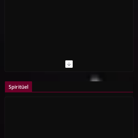
Spiritüel