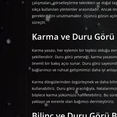
çalışmaları, görselleştirme teknikleri ve doğal t
sıkça kullanılan yöntemler arasındadır. Ancak öne
gerektirdiğini unutmamaktır. Üçüncü gözün açılma
süreçtir.
Karma ve Duru Görü İ
Karma yasası, her eylemin bir tepkisi olduğu evre
şekillendirir. Duru görü yeteneği, karma yasası
önemli bir bakış açısı sunar. Duru görü sayesin
bağlarımızı ve ruhsal gelişimimizi daha iyi anlaya
Karma döngülerinden özgürleşmek ve daha bilinç
kullanabiliriz. Duru görü aracılığıyla, hatalarımı
böylece karma yükümüzü hafifletebiliriz. Bu süreç
yaklaşır ve evrenle olan bağımızı derinleştiririz.
Bilinç ve Duru Görü B