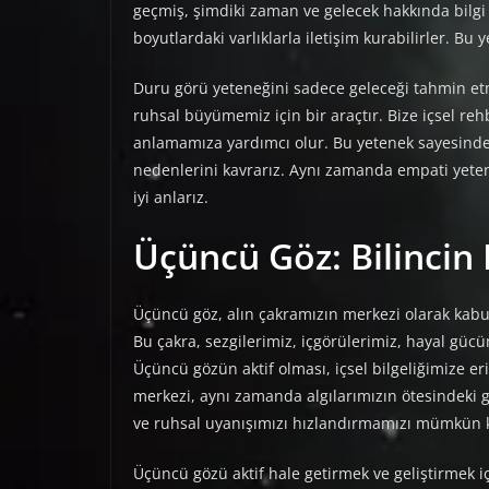
geçmiş, şimdiki zaman ve gelecek hakkında bilgi 
boyutlardaki varlıklarla iletişim kurabilirler. Bu 
Duru görü yeteneğini sadece geleceği tahmin etm
ruhsal büyümemiz için bir araçtır. Bize içsel re
anlamamıza yardımcı olur. Bu yetenek sayesinde,
nedenlerini kavrarız. Aynı zamanda empati yeten
iyi anlarız.
Üçüncü Göz: Bilincin 
Üçüncü göz, alın çakramızın merkezi olarak kabul 
Bu çakra, sezgilerimiz, içgörülerimiz, hayal gü
Üçüncü gözün aktif olması, içsel bilgeliğimize e
merkezi, aynı zamanda algılarımızın ötesindeki g
ve ruhsal uyanışımızı hızlandırmamızı mümkün k
Üçüncü gözü aktif hale getirmek ve geliştirmek 