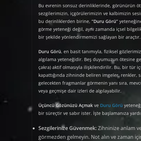
Bu evrenin sonsuz derinliklerinde, görünürün öte
sezgilerimizin, içgörülerimizin ve kalbimizin se
bu derinliklerden birine,
“Duru Görü”
yeteneğine
görme yeteneği değil, aynı zamanda içsel bilgelik 
bir şekilde yönlendirmemizi sağlayan bir araçtır.
Duru Görü
, en basit tanımıyla, fiziksel gözlerim
algılama yeteneğidir. Beş duyumuzun ötesine ge
çakra) aktif olmasıyla ilişkilendirilir. Bu, bir tür 
kapattığında zihninde beliren imgeler, renkler, se
gelecekten fragmanlar görmenin yanı sıra, mevc
veya geçmişe dair izleri de algılayabilir.
Üçüncü Gözünüzü Açmak
ve
Duru Görü
yeteneği
bir süreçtir ve sabır ister. İşte başlamanıza yar
Sezgilerinize Güvenmek:
Zihninize anlam ve
görmezden gelmeyin. Not alın ve zaman içind