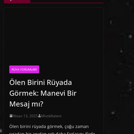
RÜYA YORUMLARI
Ölen Birini Rüyada
Görmek: Manevi Bir
Mesaj mı?
Nisan 13, 2025
MistikKalem
Ölen birini rüyada görmek, çoğu zaman
sıradan bir anıdan çok daha fazlasını ifade