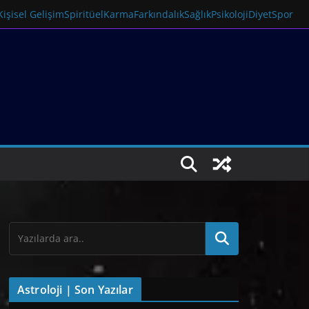
Kişisel Gelişim
Spiritüel
Karma
Farkındalık
Sağlık
Psikoloji
Diyet
Spor
Astroloji | Son Yazılar