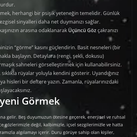
surdur.
rmek, herhangi bir psişik yeteneğin temelidir. Günlük
ezgisel sinyalleri daha net duymanızı sağlar.
i kaşınızın arasına odaklanarak
Üçüncü Göz
çakranızı
inizin “görme” kasını güçlendirin. Basit nesneleri (bir
la başlayın. Detaylara (rengi, şekli, dokusu)
aşık sahneleri görselleştirmek için kullanabilirsiniz.
sıklıkla rüyalar yoluyla kendini gösterir. Uyandığınız
ya hisleri bir deftere yazın. Zamanla, rüyalarınızdaki
şlayacaksınız.
yeni Görmek
na gelir. Beş duyumuzun ötesine geçerek, enerjisel ve ruhsal
 gözlerimizle değil, kalbimizle, içsel sezgilerimizle ve hatta
mızla algılamayı içerir. Duru görüye sahip olan kişiler,