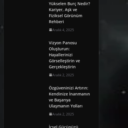
Yükselen Burç Nedir?
Kariyer, Aşk ve
Fiziksel Görünüm
Rehberi
Aralık 4, 2025
Vizyon Panosu
Oluşturun:
Hayallerinizi
Görselleştirin ve
Gerçekleştirin
Aralık 2, 2025
Özgüveninizi Artırın:
Kendinize İnanmanın
ve Başarıya
Ulaşmanın Yolları
Aralık 2, 2025
İçsel Gücünüzü