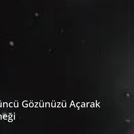
üncü Gözünüzü Açarak
neği