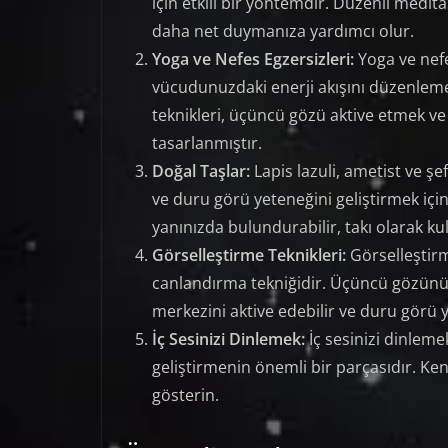
için etkili bir yöntemdir. Düzenli medita
daha net duymanıza yardımcı olur.
Yoga ve Nefes Egzersizleri:
Yoga ve nefe
vücudunuzdaki enerji akışını düzenlemen
teknikleri, üçüncü gözü aktive etmek ve 
tasarlanmıştır.
Doğal Taşlar:
Lapis lazuli, ametist ve ş
ve duru görü yeteneğini geliştirmek için
yanınızda bulundurabilir, takı olarak ku
Görselleştirme Teknikleri:
Görselleştirm
canlandırma tekniğidir. Üçüncü gözünüz
merkezini aktive edebilir ve duru görü y
İç Sesinizi Dinlemek:
İç sesinizi dinlem
geliştirmenin önemli bir parçasıdır. Ke
gösterin.