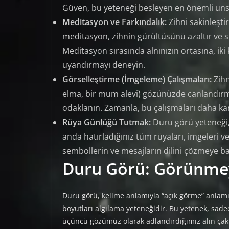
Güven, bu yeteneği besleyen en önemli un
Meditasyon ve Farkındalık:
Zihni sakinleşti
meditasyon, zihnin gürültüsünü azaltır ve s
Meditasyon sırasında alnınızın ortasına, ik
uyandırmayı deneyin.
Görselleştirme (İmgeleme) Çalışmaları:
Zihn
elma, bir mum alevi) gözünüzde canlandırmak
odaklanın. Zamanla, bu çalışmaları daha karm
Rüya Günlüğü Tutmak:
Duru görü yeteneği, 
anda hatırladığınız tüm rüyaları, imgeleri ve
sembollerin ve mesajların dilini çözmeye ba
Duru Görü: Görünme
Duru görü, kelime anlamıyla “açık görme” anlamı
boyutları algılama yeteneğidir. Bu yetenek, sadece
üçüncü gözümüz olarak adlandırdığımız alın çakra