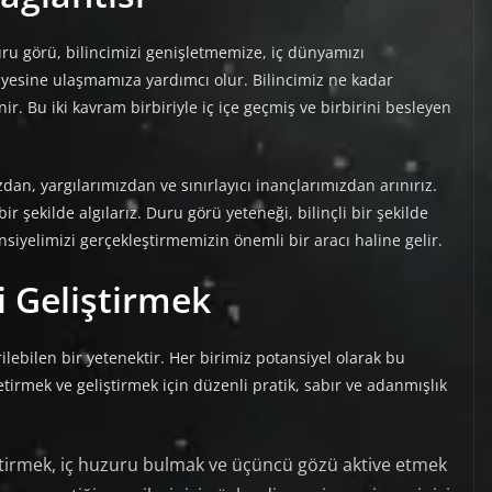
uru görü, bilincimizi genişletmemize, iç dünyamızı
iyesine ulaşmamıza yardımcı olur. Bilincimiz ne kadar
r. Bu iki kavram birbiriyle iç içe geçmiş ve birbirini besleyen
zdan, yargılarımızdan ve sınırlayıcı inançlarımızdan arınırız.
r şekilde algılarız. Duru görü yeteneği, bilinçli bir şekilde
iyelimizi gerçekleştirmemizin önemli bir aracı haline gelir.
 Geliştirmek
ilebilen bir yetenektir. Her birimiz potansiyel olarak bu
tirmek ve geliştirmek için düzenli pratik, sabır ve adanmışlık
ştirmek, iç huzuru bulmak ve üçüncü gözü aktive etmek