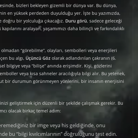
sinde, bizleri bekleyen gizemli bir dünya var. Bu dünya,
sinin en yüksek perdeden duyulduğu yer. İşte bu yazımızda,
 doğru bir yolculuğa çıkacağız.
Duru görü
, sadece geleceği
kapılarını aralayan, yaşamımızı daha bilinçli ve farkındalıklı
iz olmadan “görebilme”, olayları, sembolleri veya enerjileri
çen bu algı,
Üçüncü Göz
olarak adlandırılan çakranın (6.
içsel bilgiye veya “bilişe” anında erişimdir. Kişi, gözlerini
mboller veya kısa sahneler aracılığıyla bilgi alır. Bu yetenek,
ut bir durumun görünmeyen yönlerini, bir insanın enerjisini
nizi geliştirmek için düzenli bir şekilde çalışmak gerekir. Bu
dımcı olacak birkaç temel adım:
remediğiniz bir imge veya his geldiğinde, onu
e bu “bilgi kıvılcımlarının” doğruluğunu test edin.