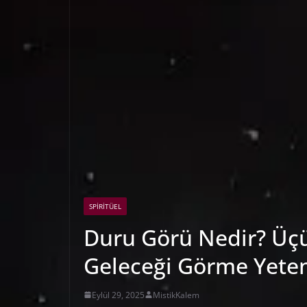
SPIRITÜEL
Duru Görü Nedir? Üç
Geleceği Görme Yete
Eylül 29, 2025
MistikKalem