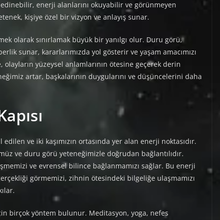
edinebilir, enerji alanlarını okuyabilir ve görünmeyen
yetenek, kişiye özel bir vizyon ve anlayış sunar.
ek olarak sınırlamak büyük bir yanılgı olur. Duru görü,
hberlik sunar, kararlarımızda yol gösterir ve yaşam amacımızı
 olayların yüzeysel anlamlarının ötesine geçerek derin
eğimiz artar, başkalarının duygularını ve düşüncelerini daha
Kapısı
edilen ve iki kaşımızın ortasında yer alan enerji noktasıdır.
cümüz ve duru görü yeteneğimizle doğrudan bağlantılıdır.
rişmemizi ve evrensel bilince bağlanmamızı sağlar. Bu enerji
erçekliği görmemizi, zihnin ötesindeki bilgeliğe ulaşmamızı
ılar.
için birçok yöntem bulunur. Meditasyon, yoga, nefes