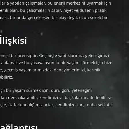
aşlarla yapılan çalışmalar, bu enerji merkezini uyarmak için
mli olan, bu çalışmaların sabır, niyet ve düzenli pratik
sı, bir anda gerçekleşen bir olay değil, uzun süreli bir
lişkisi
nsel bir prensiptir. Geçmişte yaptıklarımız, geleceğimizi
nı anlamak ve bu yasaya uyumlu bir yaşam sürmek için bize
de, geçmiş yaşamlarımızdaki deneyimlerimizi, karmik
biliriz.
li bir yaşam sürmek için, duru görü yeteneğini
zdan ders çıkarabilir, kendimizi ve başkalarını affedebilir ve
te, öz farkındalığımız artar, kendimize karşı daha şefkatli
ağlantısı