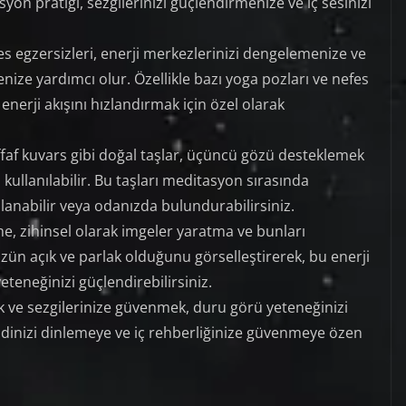
syon pratiği, sezgilerinizi güçlendirmenize ve iç sesinizi
s egzersizleri, enerji merkezlerinizi dengelemenize ve
ize yardımcı olur. Özellikle bazı yoga pozları ve nefes
enerji akışını hızlandırmak için özel olarak
effaf kuvars gibi doğal taşlar, üçüncü gözü desteklemek
 kullanılabilir. Bu taşları meditasyon sırasında
llanabilir veya odanızda bulundurabilirsiniz.
e, zihinsel olarak imgeler yaratma ve bunları
ün açık ve parlak olduğunu görselleştirerek, bu enerji
eteneğinizi güçlendirebilirsiniz.
ek ve sezgilerinize güvenmek, duru görü yeteneğinizi
ndinizi dinlemeye ve iç rehberliğinize güvenmeye özen