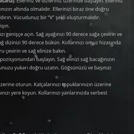
asana):
Elleriniz ve dizleriniz üzerinde başlayın. Elleriniz
ınızın altında olmalıdır. Ellerinizi biraz öne doğru
ldırın. Vücudunuz bir “V” şekli oluşturmalıdır.
ışın.
zı genişçe açın. Sağ ayağınızı 90 derece sağa çevirin ve
Sağ dizinizi 90 derece bükün. Kollarınızı omuz hizasında
u çevirin ve sağ elinize bakın.
 pozisyonundan başlayın. Sağ elinizi sağ bacağınızın
olunuzu yukarı doğru uzatın. Göğsünüzü ve başınızı
üzerine oturun. Kalçalarınızı topuklarınızın üzerine
ınızı yere koyun. Kollarınızı yanlarınızda serbest