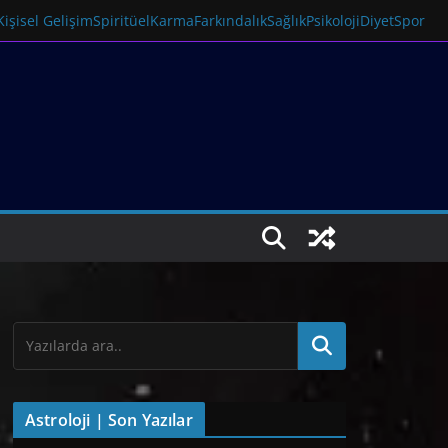
Kişisel Gelişim
Spiritüel
Karma
Farkındalık
Sağlık
Psikoloji
Diyet
Spor
Astroloji | Son Yazılar