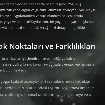
her zamankinden daha fazla önem taşıyor. Yoğun iş
umuzun esnekliğini ve gücünü olumsuz etkileyebiliyor. Neyse
vde kolayca uygulanabilen ve vücudumuza pek çok fayda
 yoga ve pilatesin faydalarını, bir yoga matı yardımıyla evde
 vücuda nasıl sahip olabileceğimizi detaylı bir şekilde
k Noktaları ve Farklılıkları
artıran, kasları güçlendiren ve esnekliği geliştiren
anmayı ve doğru formu korumayı vurgular. Ancak, yaklaşımları
lar bulunmaktadır.
oga, fiziksel pozisyonlar (asanalar), nefes teknikleri
in, beden ve ruh arasındaki uyumu sağlamayı amaçlar.
esi azaltmaya, zihinsel odaklanmayı geliştirmeye ve iç