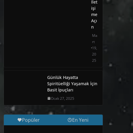
İlet
işi
me
Açı
n
Ma
rt
19,
20
25
Günlük Hayatta
Spiritüelliği Yaşamak İçin
Basit İpuçları
Ocak 27, 2025
Popüler
En Yeni