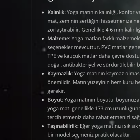
Kalınlık:
Yoga matının kalınlığı, konfor v
mat, zeminin sertliğini hissetmenize ne
zorlaştırabilir. Genellikle 4-6 mm kalınlı
Malzeme:
Yoga matları farklı malzemele
seçenekler mevcuttur. PVC matlar genell
TPE ve kauçuk matlar daha çevre dostudu
doğal, antibakteriyel ve sürdürülebilir b
Kaymazlık:
Yoga matının kaymaz olması, 
önemlidir. Matın yüzeyinin hem kuru hem 
gerekir.
Boyut:
Yoga matının boyutu, boyunuza ve
yoga matı genellikle 173 cm uzunluğun
tercih etmeniz daha rahat etmenizi sağl
Taşınabilirlik:
Eğer yoga matınızı sık sık 
bir model seçmeniz pratik olacaktır.