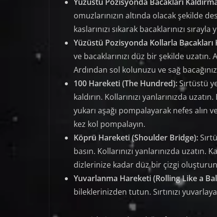
Yüzüstü Pozisyonda Bacakları Kaldırma 
omuzlarınızın altında olacak şekilde dest
kaslarınızı sıkarak bacaklarınızı sırayla y
Yüzüstü Pozisyonda Kollarla Bacakları
ve bacaklarınızı düz bir şekilde uzatın. 
Ardından sol kolunuzu ve sağ bacağınızı 
100 Hareketi (The Hundred):
Sırtüstü ye
kaldırın. Kollarınızı yanlarınızda uzatın.
yukarı aşağı pompalayarak nefes alın ve
kez kol pompalayın.
Köprü Hareketi (Shoulder Bridge):
Sırtü
basın. Kollarınızı yanlarınızda uzatın. K
dizlerinize kadar düz bir çizgi oluşturun
Yuvarlanma Hareketi (Rolling Like a Ball
bileklerinizden tutun. Sırtınızı yuvarla