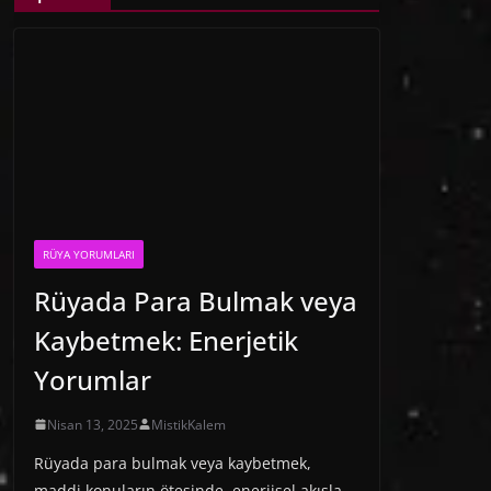
RÜYA YORUMLARI
Rüyada Para Bulmak veya
Kaybetmek: Enerjetik
Yorumlar
Nisan 13, 2025
MistikKalem
Rüyada para bulmak veya kaybetmek,
maddi konuların ötesinde, enerjisel akışla