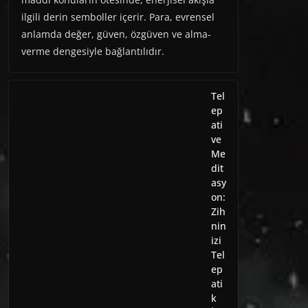
ilgili derin semboller içerir. Para, evrensel
anlamda değer, güven, özgüven ve alma-
verme dengesiyle bağlantılıdır.
Tel
ep
ati
ve
Me
dit
asy
on:
Zih
nin
izi
Tel
ep
ati
k