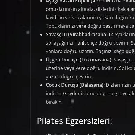
Aşağı Bakan Köpek (Adho Mukha Svan
omuzlarınızın altında, dizleriniz kalçalar
kaydırın ve kalçalarınızı yukarı doğru ka
Topuklarınızı yere doğru bastırmaya çal
Savaşçı II (Virabhadrasana II):
Ayaklarını
sol ayağınızı hafifçe içe doğru çevirin. 
yanlara doğru uzatın. Başınızı sağa doğr
Üçgen Duruşu (Trikonasana):
Savaşçı II
üzerine veya yere doğru indirin. Sol k
yukarı doğru çevirin.
Çocuk Duruşu (Balasana):
Dizlerinizin 
indirin. Gövdenizi öne doğru eğin ve aln
bırakın.
Pilates Egzersizleri: