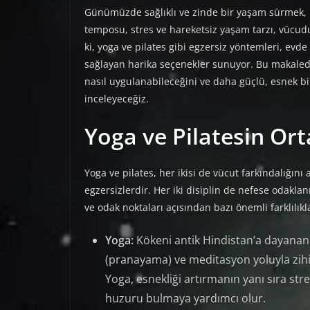
Günümüzde sağlıklı ve zinde bir yaşam sürmek, 
temposu, stres ve hareketsiz yaşam tarzı, vücud
ki, yoga ve pilates gibi egzersiz yöntemleri, e
sağlayan harika seçenekler sunuyor. Bu makalede,
nasıl uygulanabileceğini ve daha güçlü, esnek bir
inceleyeceğiz.
Yoga ve Pilatesin Orta
Yoga ve pilates, her ikisi de vücut farkındalığını 
egzersizlerdir. Her iki disiplin de nefese odakl
ve odak noktaları açısından bazı önemli farklılık
Yoga:
Kökeni antik Hindistan’a dayanan y
(pranayama) ve meditasyon yoluyla zih
Yoga, esnekliği artırmanın yanı sıra str
huzuru bulmaya yardımcı olur.