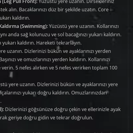
(Leg Pull Front):
Yüzüstü yere uzanın. Dirsekleriniz
ek alın. Bacaklarınızı düz bir şekilde uzatın. Core
ukarı kaldırın.
 Kaldırma (Swimming):
Yüzüstü yere uzanın. Kollarınızı
Aynı anda sağ kolunuzu ve sol bacağınızı yukarı kaldırın.
yukarı kaldırın. Hareketi tekrarlayın.
re uzanın. Dizlerinizi bükün ve ayaklarınızı yerden
 Başınızı ve omuzlarınızı yerden kaldırın. Kollarınızı
 verin. 5 nefes alırken ve 5 nefes verirken toplam 100
stü yere uzanın. Dizlerinizi bükün ve ayaklarınızı yere
alçalarınızı yukarı doğru kaldırın. Omuzlarınızdan
.
):
Dizlerinizi göğsünüze doğru çekin ve ellerinizle ayak
yarak geriye doğru gidin ve tekrar doğrulun.