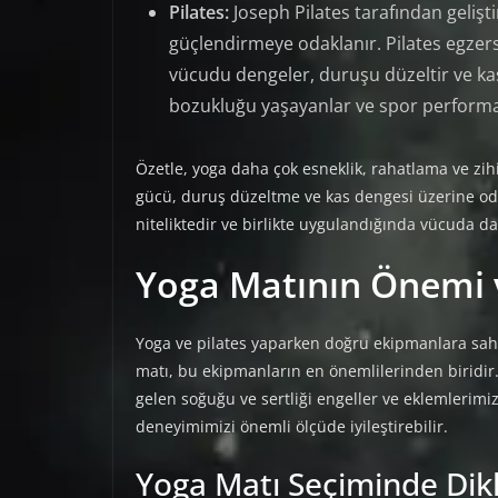
Pilates:
Joseph Pilates tarafından geliştiri
güçlendirmeye odaklanır. Pilates egzersi
vücudu dengeler, duruşu düzeltir ve kasla
bozukluğu yaşayanlar ve spor performans
Özetle, yoga daha çok esneklik, rahatlama ve zih
gücü, duruş düzeltme ve kas dengesi üzerine odak
niteliktedir ve birlikte uygulandığında vücuda da
Yoga Matının Önemi 
Yoga ve pilates yaparken doğru ekipmanlara sahip 
matı, bu ekipmanların en önemlilerinden biridir
gelen soğuğu ve sertliği engeller ve eklemlerimi
deneyimimizi önemli ölçüde iyileştirebilir.
Yoga Matı Seçiminde Dik