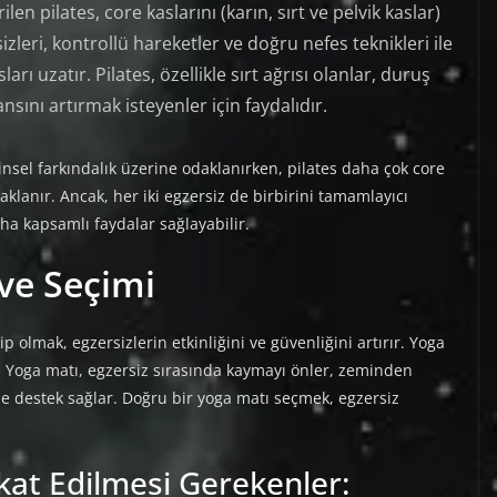
len pilates, core kaslarını (karın, sırt ve pelvik kaslar)
zleri, kontrollü hareketler ve doğru nefes teknikleri ile
rı uzatır. Pilates, özellikle sırt ağrısı olanlar, duruş
ını artırmak isteyenler için faydalıdır.
insel farkındalık üzerine odaklanırken, pilates daha çok core
lanır. Ancak, her iki egzersiz de birbirini tamamlayıcı
ha kapsamlı faydalar sağlayabilir.
ve Seçimi
olmak, egzersizlerin etkinliğini ve güvenliğini artırır. Yoga
. Yoga matı, egzersiz sırasında kaymayı önler, zeminden
ze destek sağlar. Doğru bir yoga matı seçmek, egzersiz
kat Edilmesi Gerekenler: