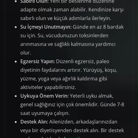
Sabırlı Olun:
Yeni bir beslenme düzenine
adapte olmak zaman alabilir. Kendinize karşı
sabırlı olun ve küçük adımlarla ilerleyin.
Su İçmeyi Unutmayın:
Günde en az 8 bardak
su için. Su, vücudunuzun toksinlerden
arınmasına ve sağlıklı kalmasına yardımcı
olur.
Egzersiz Yapın:
Düzenli egzersiz, paleo
diyetinin faydalarını artırır. Yürüyüş, koşu,
yüzme, yoga veya ağırlık kaldırma gibi
aktiviteler yapabilirsiniz.
Uykuya Önem Verin:
Yeterli uyku almak,
genel sağlığınız için çok önemlidir. Günde 7-8
saat uyumaya çalışın.
Destek Alın:
Ailenizden, arkadaşlarınızdan
veya bir diyetisyenden destek alın. Bir destek