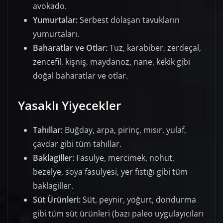
avokado.
Yumurtalar:
Serbest dolaşan tavukların
yumurtaları.
Baharatlar ve Otlar:
Tuz, karabiber, zerdeçal,
zencefil, kişniş, maydanoz, nane, kekik gibi
doğal baharatlar ve otlar.
Yasaklı Yiyecekler
Tahıllar:
Buğday, arpa, pirinç, mısır, yulaf,
çavdar gibi tüm tahıllar.
Baklagiller:
Fasulye, mercimek, nohut,
bezelye, soya fasulyesi, yer fıstığı gibi tüm
baklagiller.
Süt Ürünleri:
Süt, peynir, yoğurt, dondurma
gibi tüm süt ürünleri (bazı paleo uygulayıcıları