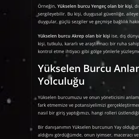
Örneğin,
Yükselen burcu Yengeç olan bir kişi
, d
sergileyebilir. Bu kişi, duygusal güvenliğe, aile
duygular, güçlü sezgiler ve geçmişe bağlılık haki
Yükselen burcu Akrep olan bir kişi
ise, dış dünya
kişi, tutkulu, kararlı ve araştırmacı bir ruha sah
kontrol etme ihtiyacı gibi gölge yönlerle yüzleşm
Yükselen Burcu Anla
Yolculuğu
Yükselen burcumuzu ve onun yöneticisini anlamak
fark etmemize ve potansiyelimizi gerçekleştirme
nasıl bir giriş yaptığımızı, hangi rolleri üstlendi
Bir danışanımın Yükselen burcunun Yay olduğunu 
aldığını gördüğümde, onun iyimser, maceracı ve ö