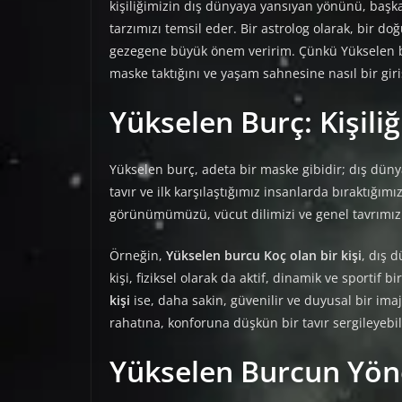
kişiliğimizin dış dünyaya yansıyan yönünü, başkal
tarzımızı temsil eder. Bir astrolog olarak, bir d
gezegene büyük önem veririm. Çünkü Yükselen burç
maske taktığını ve yaşam sahnesine nasıl bir giri
Yükselen Burç: Kişiliğ
Yükselen burç, adeta bir maske gibidir; dış dün
tavır ve ilk karşılaştığımız insanlarda bıraktığım
görünümümüzü, vücut dilimizi ve genel tavrımızı 
Örneğin,
Yükselen burcu Koç olan bir kişi
, dış d
kişi, fiziksel olarak da aktif, dinamik ve sportif 
kişi
ise, daha sakin, güvenilir ve duyusal bir imaj 
rahatına, konforuna düşkün bir tavır sergileyebil
Yükselen Burcun Yöne