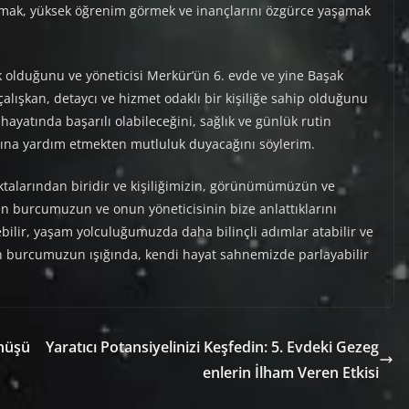
anımak, yüksek öğrenim görmek ve inançlarını özgürce yaşamak
olduğunu ve yöneticisi Merkür’ün 6. evde ve yine Başak
çalışkan, detaycı ve hizmet odaklı bir kişiliğe sahip olduğunu
 hayatında başarılı olabileceğini, sağlık ve günlük rutin
rına yardım etmekten mutluluk duyacağını söylerim.
talarından biridir ve kişiliğimizin, görünümümüzün ve
en burcumuzun ve onun yöneticisinin bize anlattıklarını
ebilir, yaşam yolculuğumuzda daha bilinçli adımlar atabilir ve
len burcumuzun ışığında, kendi hayat sahnemizde parlayabilir
önüşü
Yaratıcı Potansiyelinizi Keşfedin: 5. Evdeki Gezeg
enlerin İlham Veren Etkisi