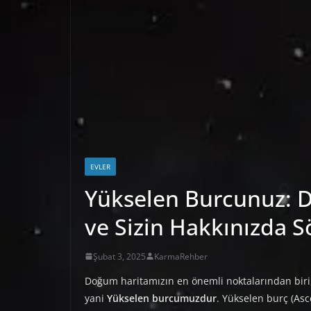
EVLER
Yükselen Burcunuz: 
ve Sizin Hakkınızda S
Şubat 3, 2025
KarmaRehber
Doğum haritamızın en önemli noktalarından bir
yani
Yükselen burcumuzdur
. Yükselen burç (Asc