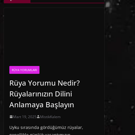
RÜYA YORUMLARI
Rüya Yorumu Nedir?
Rüyalarınızın Dilini
Anlamaya Başlayın
Mart 19, 2025
MistikKalem
Uyku sırasında gördüğümüz rüyalar,
genellikle günlük yaşantımızın,