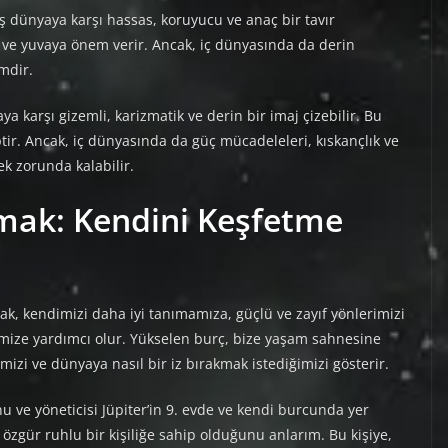
ış dünyaya karşı hassas, koruyucu ve anaç bir tavır
ye ve yuvaya önem verir. Ancak, iç dünyasında da derin
mdir.
ya karşı gizemli, karizmatik ve derin bir imaj çizebilir. Bu
iptir. Ancak, iç dünyasında da güç mücadeleleri, kıskançlık ve
ek zorunda kalabilir.
mak: Kendini Keşfetme
, kendimizi daha iyi tanımamıza, güçlü ve zayıf yönlerimizi
mize yardımcı olur. Yükselen burç, bize yaşam sahnesine
ğimizi ve dünyaya nasıl bir iz bırakmak istediğimizi gösterir.
ve yöneticisi Jüpiter’in 9. evde ve kendi burcunda yer
zgür ruhlu bir kişiliğe sahip olduğunu anlarım. Bu kişiye,