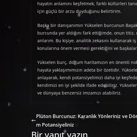
hayatın anlamını keşfetmek, farklı kültürleri t
için güçlü bir arzu duyduğunu belirtirim.
Başka bir danışanımın Yükselen burcunun Başak 
burcunda yer aldığını fark ettiğimde, onun titiz, 
anlarım. Bu kişiye, analitik zekasını kullanarak iş
konularına önem vermesi gerektiğini ve başkala
Yükselen burç, doğum haritamızın en önemli nok
hayata yaklaşımımızın adeta bir özetidir. Yüksel
anlayarak, kendi potansiyelimizi daha iyi keşfed
kendimizi en iyi şekilde ifade edebiliriz. Yükse
ve dünyaya benzersiz imzamızı atabiliriz.
Plüton Burcunuz: Karanlık Yönleriniz ve D
m Potansiyeliniz
Bir yanıt yazın