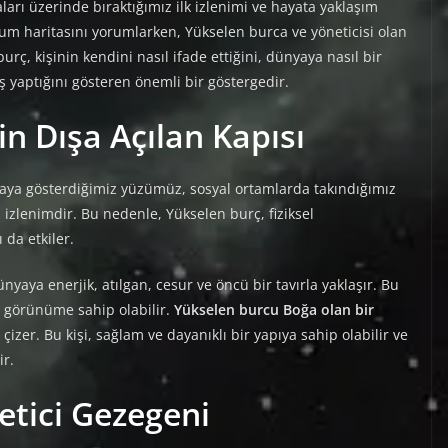
arı üzerinde bıraktığımız ilk izlenimi ve hayata yaklaşım
oğum haritasını yorumlarken, Yükselen burca ve yöneticisi olan
, kişinin kendini nasıl ifade ettiğini, dünyaya nasıl bir
ş yaptığını gösteren önemli bir göstergedir.
in Dışa Açılan Kapısı
yaya gösterdiğimiz yüzümüz, sosyal ortamlarda takındığımız
ız izlenimdir. Bu nedenle, Yükselen burç, fiziksel
da etkiler.
ünyaya enerjik, atılgan, cesur ve öncü bir tavırla yaklaşır. Bu
bir görünüme sahip olabilir.
Yükselen burcu Boğa olan bir
çizer. Bu kişi, sağlam ve dayanıklı bir yapıya sahip olabilir ve
ir.
tici Gezegeni