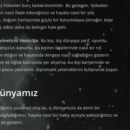
az Yükselen burç kadar önemlidir. Bu gezegen, Yükselen
izi nasıl ifade edeceğimizi ve hayata nasıl bir yön
si, doğum haritasında güçlü bir konumdaysa (örneğin, köşe
 etkisi daha da belirgin hale gelir.
yöneticisi Venüs’tür
. Bu kişi, dış dünyaya zarif, uyumlu,
 Venüs’ün konumu, bu kişinin ilişkilerinde nasıl bir rol
de ettiğini ve hayatında dengeyi nasıl sağladığını gösterir.
de ve Oğlak burcunda yer alıyorsa, bu kişi kariyerinde ve
plana çıkarabilir, diplomatik yeteneklerini kullanarak başarı
Dünyamız
iğimiz yüzümüz olsa da, iç dünyamızla da derin bir
lgıladığımızı, hayata nasıl bir bakış açısıyla yaklaştığımızı ve
de gösterir.