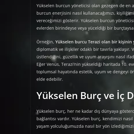
Yükselen burcun yöneticisi olan gezegen de en 
burcun enerjisini nasıl kullanacağımızı, kişiliğim
vereceğimizi gösterir. Yükselen burcun yönetici
evlerden birindeyse veya yüceldiği bir burçtaysa),
Örneğin,
Yükselen burcu Terazi olan bir kişinin 
diplomatik ve ilişkiler odaklı bir tavırla yaklaşır.
üstlendiğini, güzellik ve uyum arayışını nasıl ifa
Eğer Venüs, Terazi’nin yükseldiği haritada 10. ev
toplumsal hayatında estetik, uyum ve dengeyi ön 
elde edebilir.
Yükselen Burç ve İç 
Yükselen burç, her ne kadar dış dünyaya gösterd
bağlantısı vardır. Yükselen burç, kendimizi nasıl a
yaşam yolculuğumuzda nasıl bir yön izlediğimizi 