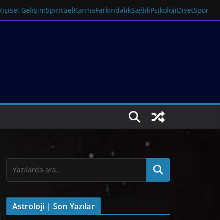
Kişisel Gelişim
Spiritüel
Karma
Farkındalık
Sağlık
Psikoloji
Diyet
Spor
Astroloji | Son Yazılar