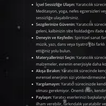
İçsel Sessizliğe Ulaşın:
Yaratıcılık sürec
Meditasyon, yoga, nefes egzersizleri ve
sessizliğe ulaşabilirsiniz.
Sezgilerinize Güvenin:
Yaratıcılık süreci
geleni, kalbinizin size fısıldadığını ifa
Deneyin ve Keşfedin:
Spiritüel sanat fa
müzik, yazı, dans veya tiyatro gibi farkl
ettiğiniz yolu bulun.
Materyallerinizi Seçin:
Yaratıcılık sürec
malzemeler, evrenin enerjisiyle daha ko
Akışa Bırakın:
Yaratıcılık sürecinde kend
evrensel enerjinin sizi yönlendirmesine 
Yargılamayın:
Yaratıcı sürecinizde kend
olması gerekmiyor. Önemli olan, kendiniz
Paylaşın:
Yaratıcı eserlerinizi başkaları
ilham verebilir, farkındalık yaratabilir 