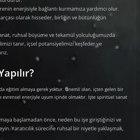
vrenin enerjisiyle bağlantı kurmamıza yardımcı olur.
parçası olarak hisseder, birliğin ve bütünlüğün
sanat, ruhsal büyüme ve tekamül yolculuğumuzda
imizi tanır, içsel potansiyelimizi keşfeder ve
rız.
Yapılır?
 da eğitim almaya gerek yoktur. Önemli olan, içten gelen bir
 evrensel enerjiyle uyum içinde olmaktır. İşte spiritüel sanat
maya başlamadan önce, neden bu işe giriştiğinizi ve
leyin. Yaratıcılık sürecine ruhsal bir niyetle yaklaşmak,