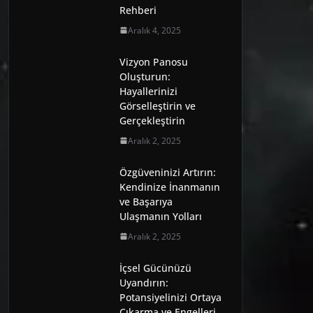
Rehberi
Aralık 4, 2025
Vizyon Panosu
Oluşturun:
Hayallerinizi
Görselleştirin ve
Gerçekleştirin
Aralık 2, 2025
Özgüveninizi Artırın:
Kendinize İnanmanın
ve Başarıya
Ulaşmanın Yolları
Aralık 2, 2025
İçsel Gücünüzü
Uyandırın:
Potansiyelinizi Ortaya
Çıkarma ve Engelleri