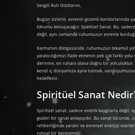
Sevgili Ruh Dostlarım,
Bugün sizlerle, evrenin gizemli koridorlarında yan
tohumu konuşacağız: Spiritüel Sanat. Bu, sadece 
değil, aynı zamanda ruhumuzun evrenle kurduğu 
Karma’nın döngüsünde, ruhumuzun tekamül yolcul
yaratıcılığımızı ifade etmenin pek çok farklı yolu
derinine, en ruhani olana doğru bir yolculuktur
kendi iç dünyamıza ayna tutmak, varoluşumuzun
hedeflenir.
Spiritüel Sanat Nedir
Spiritüel sanat, sadece estetik kaygılarla değil, 
güden bir sanat anlayışıdır. Bu sanat türünde, sa
rehberliğinde yaratır ve evrensel enerjiyi eserle
ruhsal bir deneyimdir.