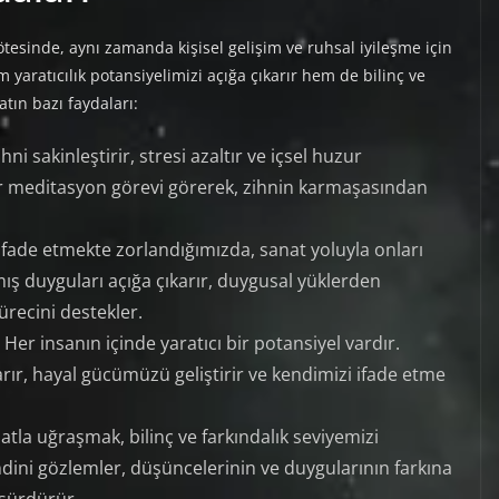
ötesinde, aynı zamanda kişisel gelişim ve ruhsal iyileşme için
 yaratıcılık potansiyelimizi açığa çıkarır hem de bilinç ve
atın bazı faydaları:
hni sakinleştirir, stresi azaltır ve içsel huzur
tür meditasyon görevi görerek, zihnin karmaşasından
ifade etmekte zorlandığımızda, sanat yoluyla onları
ılmış duyguları açığa çıkarır, duygusal yüklerden
ürecini destekler.
Her insanın içinde yaratıcı bir potansiyel vardır.
karır, hayal gücümüzü geliştirir ve kendimizi ifade etme
atla uğraşmak, bilinç ve farkındalık seviyemizi
endini gözlemler, düşüncelerinin ve duygularının farkına
 sürdürür.