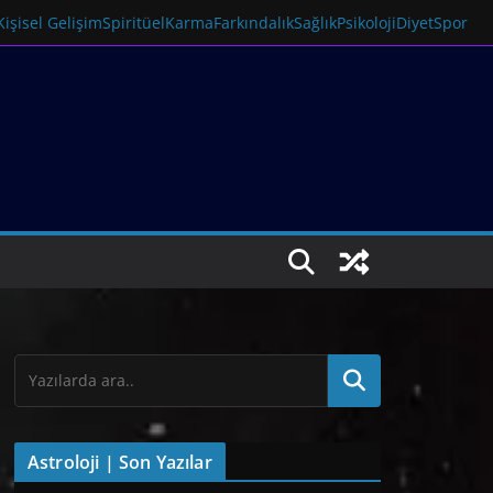
Kişisel Gelişim
Spiritüel
Karma
Farkındalık
Sağlık
Psikoloji
Diyet
Spor
Astroloji | Son Yazılar