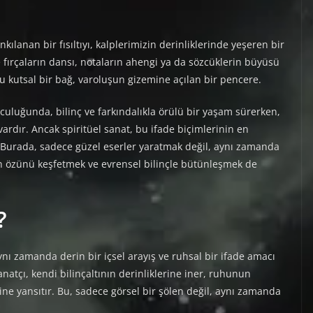
kılanan bir fısıltıyı, kalplerimizin derinliklerinde yeşeren bir
fırçaların dansı, notaların ahengi ya da sözcüklerin büyüsü
kutsal bir bağ, varoluşun gizemine açılan bir pencere.
uğunda, bilinç ve farkındalıkla örülü bir yaşam sürerken,
 vardır. Ancak spiritüel sanat, bu ifade biçimlerinin en
. Burada, sadece güzel eserler yaratmak değil, aynı zamanda
 özünü keşfetmek ve evrensel bilinçle bütünleşmek de
?
aynı zamanda derin bir içsel arayış ve ruhsal bir ifade amacı
natçı, kendi bilinçaltının derinliklerine iner, ruhunun
rine yansıtır. Bu, sadece görsel bir şölen değil, aynı zamanda