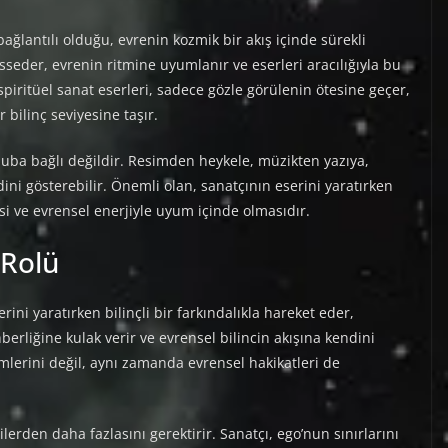
bağlantılı olduğu, evrenin kozmik bir akış içinde sürekli
isseder, evrenin ritmine uyumlanır ve eserleri aracılığıyla bu
spiritüel sanat eserleri, sadece gözle görülenin ötesine geçer,
r bilinç seviyesine taşır.
üsluba bağlı değildir. Resimden heykele, müzikten yazıya,
ini gösterebilir. Önemli olan, sanatçının eserini yaratırken
esi ve evrensel enerjiyle uyum içinde olmasıdır.
 Rolü
erini yaratırken bilinçli bir farkındalıkla hareket eder,
berliğine kulak verir ve evrensel bilincin akışına kendini
mlerini değil, aynı zamanda evrensel hakikatleri de
ilerden daha fazlasını gerektirir. Sanatçı, ego’nun sınırlarını