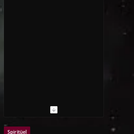
Spiritüel