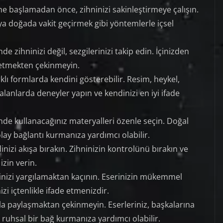
ine başlamadan önce, zihninizi sakinleştirmeye çalışın.
ya doğada vakit geçirmek gibi yöntemlerle içsel
nde zihninizi değil, sezgilerinizi takip edin. İçinizden
de etmekten çekinmeyin.
rklı formlarda kendini gösterebilir. Resim, heykel,
ı alanlarda deneyler yapın ve kendinizi en iyi ifade
inde kullanacağınız materyalleri özenle seçin. Doğal
lay bağlantı kurmanıza yardımcı olabilir.
inizi akışa bırakın. Zihninizin kontrolünü bırakın ve
izin verin.
inizi yargılamaktan kaçının. Eserinizin mükemmel
i içtenlikle ifade etmenizdir.
yla paylaşmaktan çekinmeyin. Eserleriniz, başkalarına
ve ruhsal bir bağ kurmanıza yardımcı olabilir.