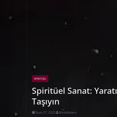
SPIRITÜEL
Spiritüel Sanat: Yarat
Taşıyın
Ocak 27, 2025
MistikKalem