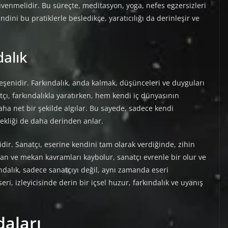
güvenmelidir. Bu süreçte, meditasyon, yoga, nefes egzersizleri
ndini bu pratiklerle besledikçe, yaratıcılığı da derinleşir ve
dalık
ileşenidir. Farkındalık, anda kalmak, düşünceleri ve duyguları
ı, farkındalıkla yaratırken, hem kendi iç dünyasının
aha net bir şekilde algılar. Bu sayede, sadece kendi
ekliği de daha derinden anlar.
dir. Sanatçı, eserine kendini tam olarak verdiğinde, zihin
n ve mekan kavramları kaybolur, sanatçı evrenle bir olur ve
kındalık, sadece sanatçıyı değil, aynı zamanda eseri
eri, izleyicisinde derin bir içsel huzur, farkındalık ve uyanış
daları