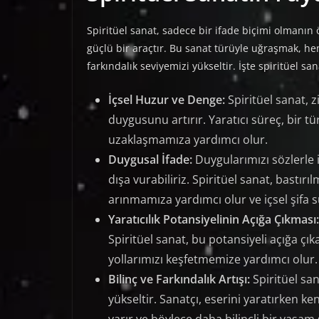
Spiritüel sanat, sadece bir ifade biçimi olmanın 
güçlü bir araçtır. Bu sanat türüyle uğraşmak, hem
farkındalık seviyemizi yükseltir. İşte spiritüel san
İçsel Huzur ve Denge:
Spiritüel sanat, zi
duygusunu artırır. Yaratıcı süreç, bir 
uzaklaşmamıza yardımcı olur.
Duygusal İfade:
Duygularımızı sözlerle 
dışa vurabiliriz. Spiritüel sanat, bastır
arınmamıza yardımcı olur ve içsel şifa s
Yaratıcılık Potansiyelinin Açığa Çıkması:
Spiritüel sanat, bu potansiyeli açığa çı
yollarımızı keşfetmemize yardımcı olur.
Bilinç ve Farkındalık Artışı:
Spiritüel san
yükseltir. Sanatçı, eserini yaratırken k
varır ve böylece daha bilinçli bir yaşam