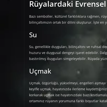
Rüyalardaki Evrensel
Bazı semboller, kültürel farklılıklara rağmen, rü
bilinçaltımızın ortak bir dilini oluşturur. İşte e
Su
Su, genellikle duyguları, bilinçaltını ve ruhsal de
huzuru ve duygusal dengeyi işaret edebilir. Dalgal
bastırılmış duyguları simgeleyebilir. Rüyada yüz
Uçmak
Uçmak, özgürlüğü, yükselmeyi, engelleri aşmayı 
keyifle uçmak, hayatınızda ilerleme kaydettiğinizi
korkarak uçmak ise hayatınızdaki bazı kısıtlamala
ortamınız rüyanın yorumuna farklı boyutlar katab