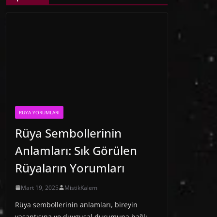
RÜYA YORUMLARI
Rüya Sembollerinin
Anlamları: Sık Görülen
Rüyaların Yorumları
Mart 19, 2025
MistikKalem
Rüya sembollerinin anlamları, bireyin
yaşantısına ve duygusal durumuna bağlı