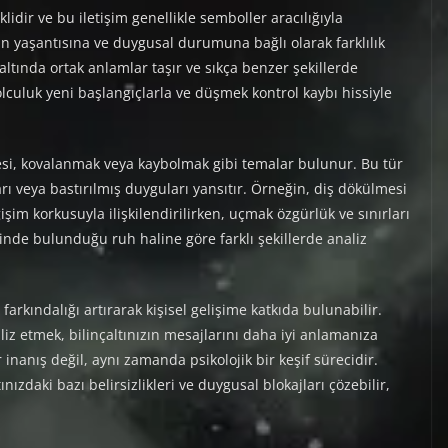
lidir ve bu iletişim genellikle semboller aracılığıyla
in yaşantısına ve duygusal durumuna bağlı olarak farklılık
çaltında ortak anlamlar taşır ve sıkça benzer şekillerde
lculuk yeni başlangıçlarla ve düşmek kontrol kaybı hissiyle
esi, kovalanmak veya kaybolmak gibi temalar bulunur. Bu tür
ları veya bastırılmış duyguları yansıtır. Örneğin, diş dökülmesi
şim korkusuyla ilişkilendirilirken, uçmak özgürlük ve sınırları
çinde bulunduğu ruh haline göre farklı şekillerde analiz
rkındalığı artırarak kişisel gelişime katkıda bulunabilir.
iz etmek, bilinçaltınızın mesajlarını daha iyi anlamanıza
inanış değil, aynı zamanda psikolojik bir keşif sürecidir.
ınızdaki bazı belirsizlikleri ve duygusal blokajları çözebilir,