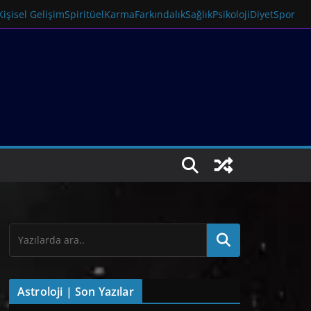
Kişisel Gelişim
Spiritüel
Karma
Farkındalık
Sağlık
Psikoloji
Diyet
Spor
Astroloji | Son Yazılar