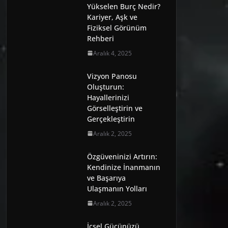
Yükselen Burç Nedir?
Kariyer, Aşk ve
Fiziksel Görünüm
Rehberi
Aralık 4, 2025
Vizyon Panosu
Oluşturun:
Hayallerinizi
Görselleştirin ve
Gerçekleştirin
Aralık 2, 2025
Özgüveninizi Artırın:
Kendinize İnanmanın
ve Başarıya
Ulaşmanın Yolları
Aralık 2, 2025
İçsel Gücünüzü