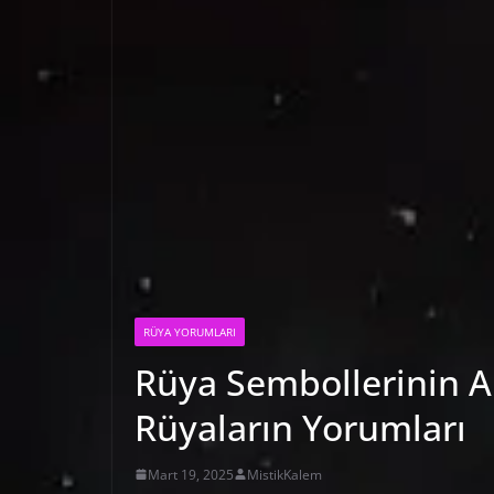
RÜYA YORUMLARI
Rüya Sembollerinin A
Rüyaların Yorumları
Mart 19, 2025
MistikKalem