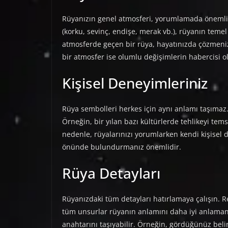
Rüyanızın genel atmosferi, yorumlamada önemli b
(korku, sevinç, endişe, merak vb.), rüyanın teme
atmosferde geçen bir rüya, hayatınızda çözmeniz 
bir atmosfer ise olumlu değişimlerin habercisi ol
Kişisel Deneyimleriniz
Rüya sembolleri herkes için aynı anlamı taşımaz. B
Örneğin, bir yılan bazı kültürlerde tehlikeyi te
nedenle, rüyalarınızı yorumlarken kendi kişisel d
önünde bulundurmanız önemlidir.
Rüya Detayları
Rüyanızdaki tüm detayları hatırlamaya çalışın. Ren
tüm unsurlar rüyanın anlamını daha iyi anlamanı
anahtarını taşıyabilir. Örneğin, gördüğünüz belir