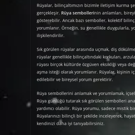
Rüyalar, bilinçaltımızın bizimle iletişim kurma şek
gerçekleşir.
Rüya sembolleri
nin anlamları, birey
gösterebilir. Ancak bazı semboller, kolektif bilin
yorumlanır. Örneğin, su genellikle duygularla, yo
ilişkilendirilir.
Sık görülen rüyalar arasında uçmak, diş dökülm
rüyalar genellikle bilinçaltındaki korkuları, arzu
rüyası birçok kültürde özgüven eksikliği veya deği
aşma isteği olarak yorumlanır. Rüyalar, kişinin i
edilebilir ve bireysel yorum gerektirir.
Rüya sembollerini anlamak ve yorumlamak, içsel fa
Rüya günlüğü tutarak sık görülen sembolleri anal
yardımcı olabilir. Rüya yorumu, sadece mistik bir 
Rüyalarınızı bilinçli bir şekilde inceleyerek, hayat
kendinizi daha iyi tanıyabilirsiniz.