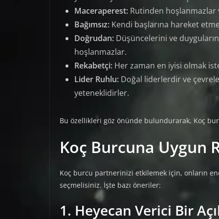
Maceraperest:
Rutinden hoşlanmazlar ve
Bağımsız:
Kendi başlarına hareket etmey
Doğrudan:
Düşüncelerini ve duygularını
hoşlanmazlar.
Rekabetçi:
Her zaman en iyisi olmak ister
Lider Ruhlu:
Doğal liderlerdir ve çevre
yeteneklidirler.
Bu özellikleri göz önünde bulundurarak, Koç burc
Koç Burcuna Uygun R
Koç burcu partnerinizi etkilemek için, onların e
seçmelisiniz. İşte bazı öneriler:
1. Heyecan Verici Bir Aç