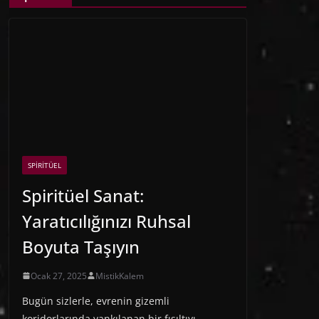
SPIRITÜEL
Spiritüel Sanat:
Yaratıcılığınızı Ruhsal
Boyuta Taşıyın
Ocak 27, 2025
MistikKalem
Bugün sizlerle, evrenin gizemli
koridorlarında yankılanan bir fısıltıyı,