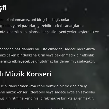
şfi
en planlanmamış, ani bir şehir keşfi, onları
ebilir, yerel pazarları gezebilir, sokak sanatçılarını
siniz. Önemli olan, plansız bir şekilde yeni yerler keşfetmek ve
n, önceden hazırlanmış bir liste olmadan, sadece merakınıza
inizi çeken bir dükkana girin veya beklenmedik bir etkinlik
erinizi etkileyecek ve unutulmaz bir deneyim yaşatacaktır.
lı Müzik Konseri
ı için, dans etmek veya canlı müzik dinlemek onlara iyi
canlı müzik konseri izleyebilir veya sadece evde en sevdikleri
müziğin ritmine kendinizi bırakmak ve birlikte eğlenmektir.