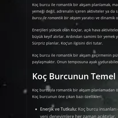
Koç burcu ile romantik bir akşam planlamak, mace
yemeği değil, adrenalin içeren aktiviteler ya da
burcu ile romantik bir akşam
yaratıcı ve dinamik o
Enerjileri yüksek olan Koçlar, açık hava aktivitele
büyük keyif alırlar. Ardından samimi bir yemek y
Sürpriz planlar, Koç’un ilgisini diri tutar.
Koç burcu ile romantik bir akşam geçirmenin pü
paylaşmaktır. Onun temposuna ayak uydurabilen b
Koç Burcunun Temel Ö
Koç burcuyla romantik bir akşam planlamadan önc
Koç burcunun öne çıkan bazı özellikleri:
Enerjik ve Tutkulu:
Koç burcu insanları e
yeni deneyimlere her zaman açıktırlar.