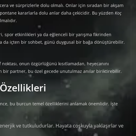
ra ve sürprizlerle dolu olmalı. Onlar için sıradan bir akşam
 spontane kararlarla dolu anlar daha çekicidir. Bu yüzden
Koç
lmalıdır.
ri, spor etkinlikleri ya da eğlenceli bir yarışma fikrinden
a da içten bir sohbet, günü duygusal bir bağa dönüştürebilir.
f noktası, onun özgürlüğünü kısıtlamadan, heyecanını
ir partner, bu özel gecede unutulmaz anılar biriktirebilir.
zellikleri
e, bu burcun temel özelliklerini anlamak önemlidir. İşte
nerjik ve tutkuludurlar. Hayata coşkuyla yaklaşırlar ve