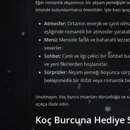
Eğer romantik akşamınızı bir akşam yemeğiyle ta
önünde bulundurmanız önemlidir. İşte bazı ipuçl
Atmosfer:
Ortamın enerjik ve canlı olma
eşliğinde romantik bir atmosfer yaratabi
Menü:
Menüde farklı ve baharatlı lezzet
severler.
Sohbet:
Canlı ve ilgi çekici bir sohbet 
ve yeni fikirlerden hoşlanırlar.
Sürprizler:
Akşam yemeği boyunca sürpr
beklenmedik bir iltifat veya romantik bir
Unutmayın, Koç burcu insanları dürüstlüğü ve sa
açıkça ifade edin.
Koç Burcuna Hediye 