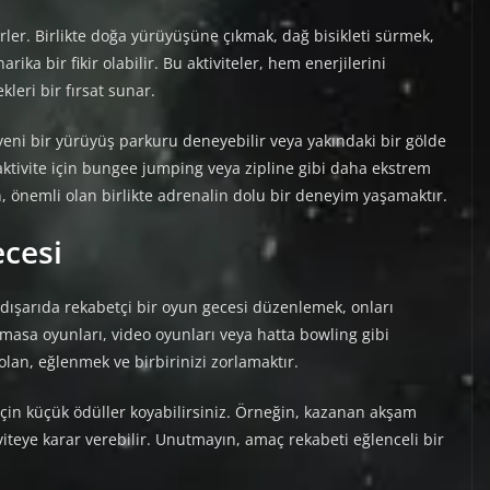
rler. Birlikte doğa yürüyüşüne çıkmak, dağ bisikleti sürmek,
ka bir fikir olabilir. Bu aktiviteler, hem enerjilerini
kleri bir fırsat sunar.
 yeni bir yürüyüş parkuru deneyebilir veya yakındaki bir gölde
r aktivite için bungee jumping veya zipline gibi daha ekstrem
, önemli olan birlikte adrenalin dolu bir deneyim yaşamaktır.
ecesi
 dışarıda rekabetçi bir oyun gecesi düzenlemek, onları
 masa oyunları, video oyunları veya hatta bowling gibi
 olan, eğlenmek ve birbirinizi zorlamaktır.
çin küçük ödüller koyabilirsiniz. Örneğin, kazanan akşam
viteye karar verebilir. Unutmayın, amaç rekabeti eğlenceli bir