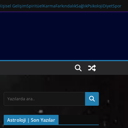
Kişisel Gelişim
Spiritüel
Karma
Farkındalık
Sağlık
Psikoloji
Diyet
Spor
Astroloji | Son Yazılar