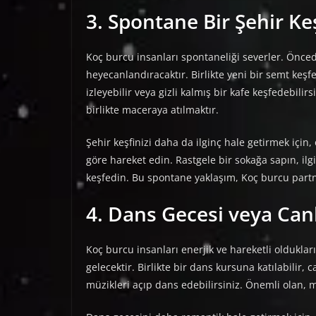
3. Spontane Bir Şehir Ke
Koç burcu insanları spontaneliği severler. Önced
heyecanlandıracaktır. Birlikte yeni bir semt keşfed
izleyebilir veya gizli kalmış bir kafe keşfedebilir
birlikte maceraya atılmaktır.
Şehir keşfinizi daha da ilginç hale getirmek içi
göre hareket edin. Rastgele bir sokağa sapın, ilg
keşfedin. Bu spontane yaklaşım, Koç burcu partn
4. Dans Gecesi veya Can
Koç burcu insanları enerjik ve hareketli olduklar
gelecektir. Birlikte bir dans kursuna katılabilir, 
müzikleri açıp dans edebilirsiniz. Önemli olan, 