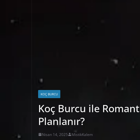
KOÇ BURCU
Koç Burcu ile Romant
Planlanır?
Nisan 14, 2025
MistikKalem