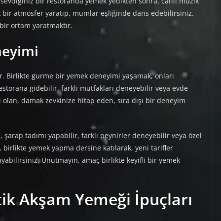
 sevdiğiniz bir restoranda yemek yedikten sonra, canlı müzik
k bir atmosfer yaratıp, mumlar eşliğinde dans edebilirsiniz.
bir ortam yaratmaktır.
neyimi
r. Birlikte gurme bir yemek deneyimi yaşamak, onları
restorana gidebilir, farklı mutfakları deneyebilir veya evde
li olan, damak zevkinize hitap eden, sıra dışı bir deneyim
şarap tadımı yapabilir, farklı peynirler deneyebilir veya özel
, birlikte yemek yapma dersine katılarak, yeni tarifler
abilirsiniz. Unutmayın, amaç birlikte keyifli bir yemek
ik Akşam Yemeği İpuçları