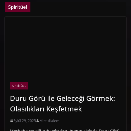
Spiritüel
SPIRITÜEL
Duru Görü ile Geleceği Görmek:
Olasılıkları Keşfetmek
Eylül 29, 2025
MistikKalem
Merhaba sevgili ruh yolcuları, bugün sizlerle Duru Görü