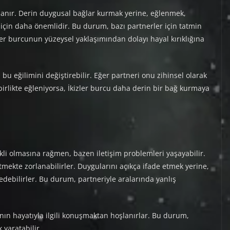
oşlanır. Derin duygusal bağlar kurmak yerine, eğlenmek,
çin daha önemlidir. Bu durum, bazı partnerler için tatmin
kizler burcunun yüzeysel yaklaşımından dolayı hayal kırıklığına
, bu eğilimini değiştirebilir. Eğer partneri onu zihinsel olarak
 birlikte eğleniyorsa, İkizler burcu daha derin bir bağ kurmaya
kli olmasına rağmen, bazen iletişim problemleri yaşayabilir.
tmekte zorlanabilirler. Duygularını açıkça ifade etmek yerine,
debilirler. Bu durum, partneriyle aralarında yanlış
ının hayatıyla ilgili konuşmaktan hoşlanırlar. Bu durum,
 yaratabilir.