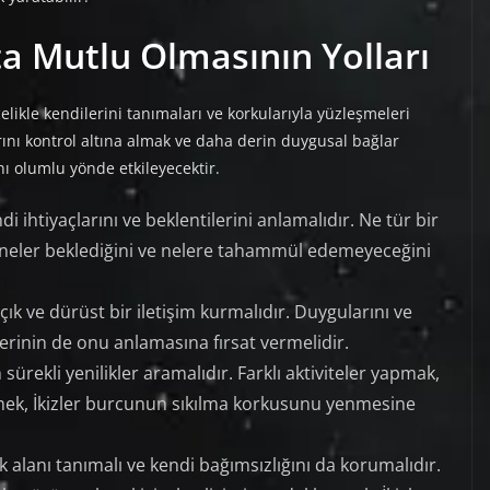
ta Mutlu Olmasının Yolları
elikle kendilerini tanımaları ve korkularıyla yüzleşmeleri
rını kontrol altına almak ve daha derin duygusal bağlar
ı olumlu yönde etkileyecektir.
di ihtiyaçlarını ve beklentilerini anlamalıdır. Ne tür bir
n neler beklediğini ve nelere tahammül edemeyeceğini
çık ve dürüst bir iletişim kurmalıdır. Duygularını ve
nerinin de onu anlamasına fırsat vermelidir.
n sürekli yenilikler aramalıdır. Farklı aktiviteler yapmak,
nmek, İkizler burcunun sıkılma korkusunu yenmesine
 alanı tanımalı ve kendi bağımsızlığını da korumalıdır.