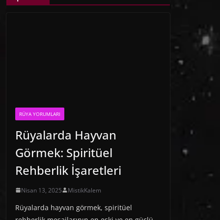
RÜYA YORUMLARI
Rüyalarda Hayvan
Görmek: Spiritüel
Rehberlik İşaretleri
Nisan 13, 2025
MistikKalem
Rüyalarda hayvan görmek, spiritüel
rehberlik mesajlarının en eski ve en güçlü