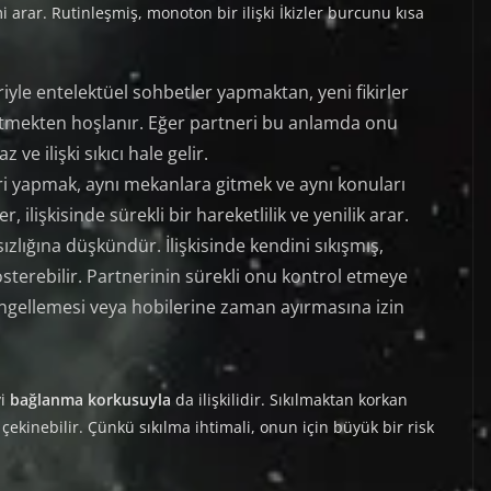
 arar. Rutinleşmiş, monoton bir ilişki İkizler burcunu kısa
riyle entelektüel sohbetler yapmaktan, yeni fikirler
şfetmekten hoşlanır. Eğer partneri bu anlamda onu
ve ilişki sıkıcı hale gelir.
ri yapmak, aynı mekanlara gitmek ve aynı konuları
, ilişkisinde sürekli bir hareketlilik ve yenilik arar.
sızlığına düşkündür. İlişkisinde kendini sıkışmış,
österebilir. Partnerinin sürekli onu kontrol etmeye
engellemesi veya hobilerine zaman ayırmasına izin
vi
bağlanma korkusuyla
da ilişkilidir. Sıkılmaktan korkan
n çekinebilir. Çünkü sıkılma ihtimali, onun için büyük bir risk