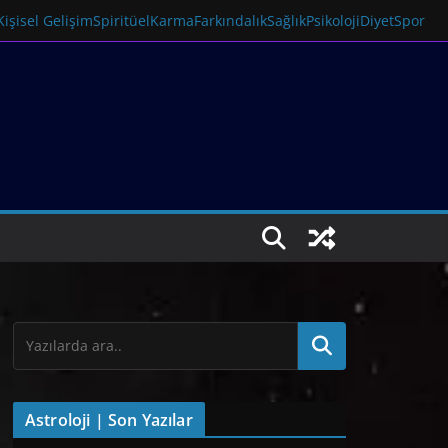
Kişisel Gelişim
Spiritüel
Karma
Farkındalık
Sağlık
Psikoloji
Diyet
Spor
Astroloji | Son Yazılar