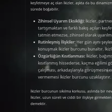
keşfetmeye aç olan İkizler, aşkta da bu dinamizmi
sürede boğabilir.
Zihinsel Uyarım Eksikliği:
İkizler, partne
tartışmaktan ve farklı bakış açıları ke
tatmin etmezse, zihinsel olarak uyarılmaz 
Rutinleşmiş İlişkiler:
Her gün aynı şeyle
konuşmak İkizler burcunu bunaltır. İkizler
Özgürlüğün Kısıtlanması:
İkizler, bağım
kısıtlanmış hissederse, kaçma eğilimi g
çalışması, arkadaşlarıyla görüşmesini 
vermemesi İkizler burcunu uzaklaştırır.
İkizler burcunun sıkılma korkusu, aslında bir ne
İkizler, uzun süreli ve ciddi bir ilişkiye girmekte
demektir.