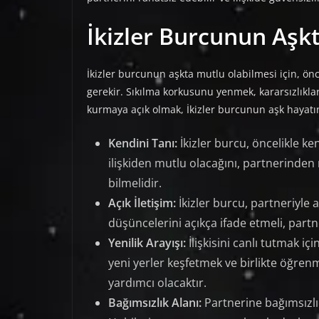
İkizler Burcunun Aşk
İkizler burcunun aşkta mutlu olabilmesi için, önc
gerekir. Sıkılma korkusunu yenmek, kararsızlıkla
kurmaya açık olmak, İkizler burcunun aşk hayatın
Kendini Tanı:
İkizler burcu, öncelikle ken
ilişkiden mutlu olacağını, partnerinde
bilmelidir.
Açık İletişim:
İkizler burcu, partneriyle a
düşüncelerini açıkça ifade etmeli, part
Yenilik Arayışı:
İlişkisini canlı tutmak içi
yeni yerler keşfetmek ve birlikte öğre
yardımcı olacaktır.
Bağımsızlık Alanı:
Partnerine bağımsızlık