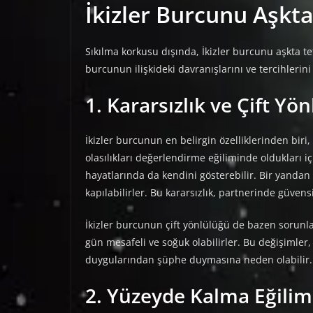
İkizler Burcunu Aşkta
Sıkılma korkusu dışında, İkizler burcunu aşkta tet
burcunun ilişkideki davranışlarını ve tercihlerini 
1. Kararsızlık ve Çift Yö
İkizler burcunun en belirgin özelliklerinden biri,
olasılıkları değerlendirme eğiliminde oldukları i
hayatlarında da kendini gösterebilir. Bir yandan
kapılabilirler. Bu kararsızlık, partnerinde güvensiz
İkizler burcunun çift yönlülüğü de bazen sorunlara
gün mesafeli ve soğuk olabilirler. Bu değişimler, 
duygularından şüphe duymasına neden olabilir.
2. Yüzeyde Kalma Eğilim