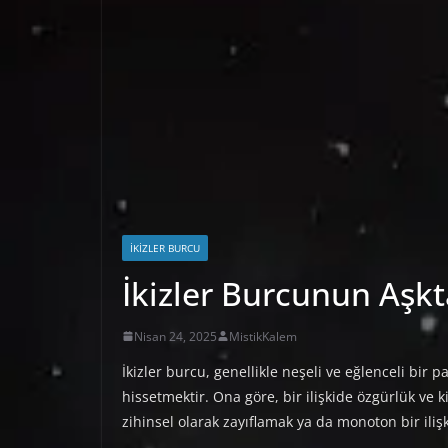
İKIZLER BURCU
İkizler Burcunun Aşk
Nisan 24, 2025
MistikKalem
İkizler burcu, genellikle neşeli ve eğlenceli bir
hissetmektir. Ona göre, bir ilişkide özgürlük ve 
zihinsel olarak zayıflamak ya da monoton bir iliş