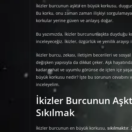
İkizler burcunun aşkta en büyük korkusu, duygusa
Bu korku, onu zaman zaman ilişkiyi sorgulamaya 
korkular yerine güven ve anlayış doğar.
Bu yazımızda, İkizler burcunun aşkta duyduğu korku
inceleyeceğiz. İkizler, özgürlük ve yenilik arayışı
İkizler burcu, zekası, iletişim becerileri ve sosya
değişken yapısıyla da dikkat çeker. Aşk hayatında
kadar rahat ve uyumlu görünse de içten içe yaşadı
büyük korkusu nedir? İşte bu sorunun cevabını ve 
inceleyelim.
İkizler Burcunun Aşk
Sıkılmak
İkizler burcunun en büyük korkusu,
sıkılmaktır
.