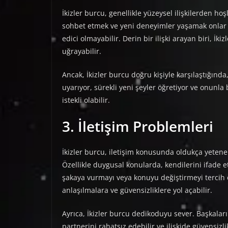
İkizler burcu, genellikle yüzeysel ilişkilerden h
sohbet etmek ve yeni deneyimler yaşamak onlar i
edici olmayabilir. Derin bir ilişki arayan biri, İ
uğrayabilir.
Ancak, İkizler burcu doğru kişiyle karşılaştığında
uyarıyor, sürekli yeni şeyler öğretiyor ve onunla
istekli olabilir.
3. İletişim Problemleri
İkizler burcu, iletişim konusunda oldukça yetene
Özellikle duygusal konularda, kendilerini ifade e
şakaya vurmayı veya konuyu değiştirmeyi tercih e
anlaşılmalara ve güvensizliklere yol açabilir.
Ayrıca, İkizler burcu dedikoduyu sever. Başkalar
partnerini rahatsız edebilir ve ilişkide güvensizlik