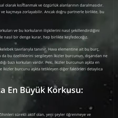
l olarak kısıtlanmak ve özgürlük alanlarının daralmasıdır.
ve kaçmaya zorlayabilir. Ancak doğru partnerle birlikte, bu
ları ve bu korkuların ilişkilerini nasıl şekillendirdiğini
 ile nasıl bir denge kurar, hep birlikte keşfedeceğiz.
l kelebek tavırlarıyla tanınır. Hava elementine ait bu burç,
 da bu özelliklerini sergileyen İkizler burcunun, dışarıdan ne
ğı bazı korkuları vardır. Peki, İkizler burcunun aşkta en
İkizler burcunu aşkta tetikleyen diğer faktörleri detaylıca
ta En Büyük Korkusu:
 Zihinleri sürekli aktif olan, yeni şeyler öğrenmeye ve