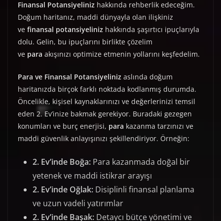
Finansal Potansiyeliniz
hakkında rehberlik edeceğim.
Doğum haritanız, maddi dünyayla olan ilişkiniz
ve
finansal potansiyeliniz
hakkında şaşırtıcı ipuçlarıyla
dolu. Gelin, bu ipuçlarını birlikte çözelim
ve
para
akışınızı optimize etmenin yollarını keşfedelim.
Para ve Finansal Potansiyeliniz
aslında doğum
haritanızda birçok farklı noktada kodlanmış durumda.
Öncelikle, kişisel kaynaklarınızı ve değerlerinizi temsil
eden 2. Ev’inize bakmak gerekiyor. Buradaki gezegen
konumları ve burç enerjisi,
para
kazanma tarzınızı ve
maddi güvenlik anlayışınızı şekillendiriyor. Örneğin:
2. Ev’inde Boğa:
Para kazanmada doğal bir
yetenek ve maddi istikrar arayışı
2. Ev’inde Oğlak:
Disiplinli finansal planlama
ve uzun vadeli yatırımlar
2. Ev’inde Başak:
Detaycı bütçe yönetimi ve