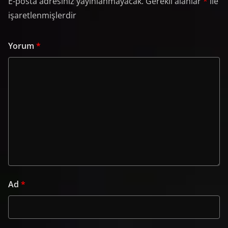
E-posta adresiniz yayınlanmayacak.
Gerekli alanlar
*
ile
işaretlenmişlerdir
Yorum
*
Ad
*