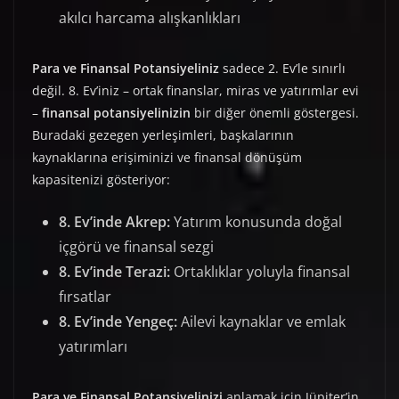
akılcı harcama alışkanlıkları
Para ve Finansal Potansiyeliniz
sadece 2. Ev’le sınırlı
değil. 8. Ev’iniz – ortak finanslar, miras ve yatırımlar evi
–
finansal potansiyelinizin
bir diğer önemli göstergesi.
Buradaki gezegen yerleşimleri, başkalarının
kaynaklarına erişiminizi ve finansal dönüşüm
kapasitenizi gösteriyor:
8. Ev’inde Akrep:
Yatırım konusunda doğal
içgörü ve finansal sezgi
8. Ev’inde Terazi:
Ortaklıklar yoluyla finansal
fırsatlar
8. Ev’inde Yengeç:
Ailevi kaynaklar ve emlak
yatırımları
Para ve Finansal Potansiyelinizi
anlamak için Jüpiter’in