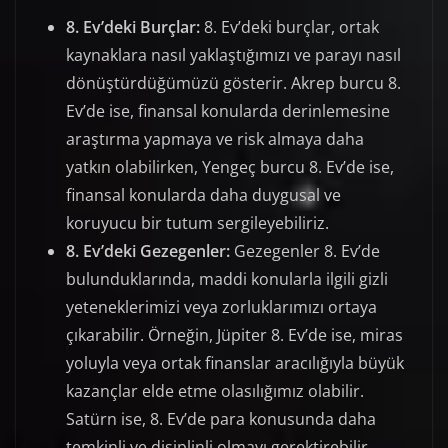
8. Ev’deki Burçlar:
8. Ev’deki burçlar, ortak
kaynaklara nasıl yaklaştığımızı ve parayı nasıl
dönüştürdüğümüzü gösterir. Akrep burcu 8.
Ev’de ise, finansal konularda derinlemesine
araştırma yapmaya ve risk almaya daha
yatkın olabilirken, Yengeç burcu 8. Ev’de ise,
finansal konularda daha duygusal ve
koruyucu bir tutum sergileyebiliriz.
8. Ev’deki Gezegenler:
Gezegenler 8. Ev’de
bulunduklarında, maddi konularla ilgili gizli
yeteneklerimizi veya zorluklarımızı ortaya
çıkarabilir. Örneğin, Jüpiter 8. Ev’de ise, miras
yoluyla veya ortak finanslar aracılığıyla büyük
kazançlar elde etme olasılığımız olabilir.
Satürn ise, 8. Ev’de para konusunda daha
temkinli ve disiplinli olmayı gerektirebilir.