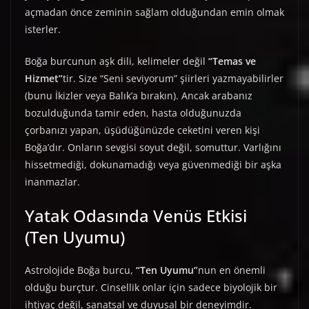
açmadan önce zeminin sağlam olduğundan emin olmak
isterler.
Boğa burcunun aşk dili, kelimeler değil
“Temas ve
Hizmet”
tir. Size “Seni seviyorum” şiirleri yazmayabilirler
(bunu İkizler veya Balık’a bırakın). Ancak arabanız
bozulduğunda tamir eden, hasta olduğunuzda
çorbanızı yapan, üşüdüğünüzde ceketini veren kişi
Boğa’dır. Onların sevgisi soyut değil, somuttur. Varlığını
hissetmediği, dokunamadığı veya güvenmediği bir aşka
inanmazlar.
Yatak Odasında Venüs Etkisi
(Ten Uyumu)
Astrolojide Boğa burcu,
“Ten Uyumu”
nun en önemli
olduğu burçtur. Cinsellik onlar için sadece biyolojik bir
ihtiyaç değil, sanatsal ve duyusal bir deneyimdir.