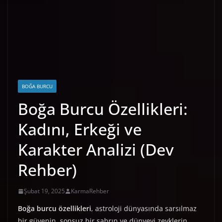
BOĞA BURCU
Boğa Burcu Özellikleri:
Kadını, Erkeği ve
Karakter Analizi (Dev
Rehber)
Şubat 19, 2025
KarmaRehber
Boğa burcu özellikleri
, astroloji dünyasında sarsılmaz
bir güvenin, sonsuz bir sabrın ve dünyevi zevklerin