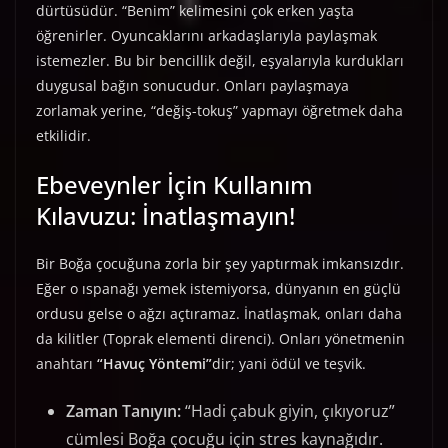
dürtüsüdür. “Benim” kelimesini çok erken yaşta
öğrenirler. Oyuncaklarını arkadaşlarıyla paylaşmak
istemezler. Bu bir bencillik değil, eşyalarıyla kurdukları
duygusal bağın sonucudur. Onları paylaşmaya
zorlamak yerine, “değiş-tokuş” yapmayı öğretmek daha
etkilidir.
Ebeveynler İçin Kullanım
Kılavuzu: İnatlaşmayın!
Bir Boğa çocuğuna zorla bir şey yaptırmak imkansızdır.
Eğer o ıspanağı yemek istemiyorsa, dünyanın en güçlü
ordusu gelse o ağzı açtıramaz. İnatlaşmak, onları daha
da kilitler (Toprak elementi direnci). Onları yönetmenin
anahtarı
“Havuç Yöntemi”
dir; yani ödül ve teşvik.
Zaman Tanıyın:
“Hadi çabuk giyin, çıkıyoruz”
cümlesi Boğa çocuğu için stres kaynağıdır.