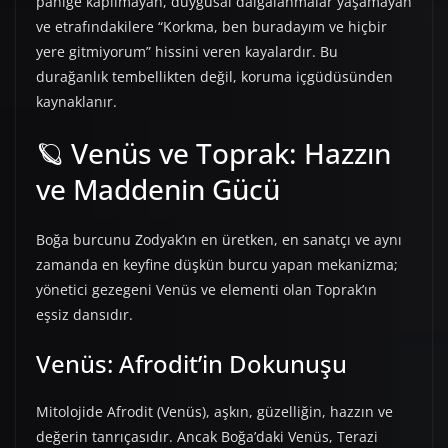
paniğe kapılmayan, duygusal dalgalanmalar yaşamayan
ve etrafındakilere “Korkma, ben buradayım ve hiçbir
yere gitmiyorum” hissini veren kayalardır. Bu
durağanlık tembellikten değil, koruma içgüdüsünden
kaynaklanır.
🪐 Venüs ve Toprak: Hazzın
ve Maddenin Gücü
Boğa burcunu Zodyak’ın en üretken, en sanatçı ve aynı
zamanda en keyfine düşkün burcu yapan mekanizma;
yönetici gezegeni Venüs ve elementi olan Toprak’ın
eşsiz dansıdır.
Venüs: Afrodit’in Dokunuşu
Mitolojide Afrodit (Venüs), aşkın, güzelliğin, hazzın ve
değerin tanrıçasıdır. Ancak Boğa’daki Venüs, Terazi