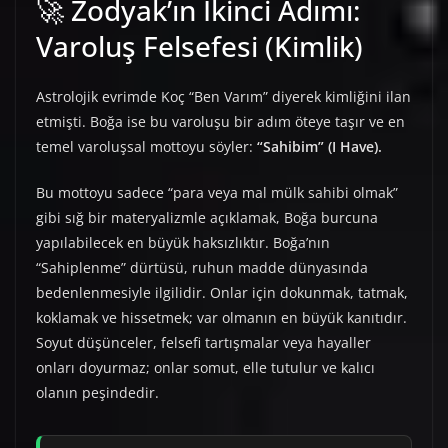
🚀 Zodyak’ın İkinci Adımı:
Varoluş Felsefesi (Kimlik)
Astrolojik evrimde Koç “Ben Varım” diyerek kimliğini ilan
etmişti. Boğa ise bu varoluşu bir adım öteye taşır ve en
temel varoluşsal mottoyu söyler:
“Sahibim” (I Have).
Bu mottoyu sadece “para veya mal mülk sahibi olmak”
gibi sığ bir materyalizmle açıklamak, Boğa burcuna
yapılabilecek en büyük haksızlıktır. Boğa’nın
“Sahiplenme” dürtüsü, ruhun madde dünyasında
bedenlenmesiyle ilgilidir. Onlar için dokunmak, tatmak,
koklamak ve hissetmek; var olmanın en büyük kanıtıdır.
Soyut düşünceler, felsefi tartışmalar veya hayaller
onları doyurmaz; onlar somut, elle tutulur ve kalıcı
olanın peşindedir.