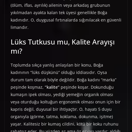
(ölüm, iflas, ayrılık) ailenin veya arkadaş grubunun
yıkılmadan ayakta kalan tek üyesi genellikle Boğa
kadınıdır. O, duygusal fırtınalarda sığınılacak en güvenli
limandır.
Lüks Tutkusu mu, Kalite Arayışı
mı?
Toplumda sıkça yanlış anlaşılan bir konu, Boğa
kadınının “lüks düşkünü” olduğu iddiasıdır. Oysa
durum tam olarak böyle değildir. Boğa kadını “marka”
peşinde koşmaz,
“kalite”
peşinde koşar. Dokunduğu
kumaşın ipek olması, yediği yemeğin organik olması
veya oturduğu koltuğun ergonomik olması onun için bir
kapris değil, duyusal bir ihtiyaçtır. O, hayatı 5 duyu
organıyla (görme, tatma, koklama, dokunma, işitme)
yaşar. Kalitesiz bir kumaş cildini, kötü bir koku ruhunu
rahatsız eder. Bu yüzden az ama öz eşyası vardır; aldığı