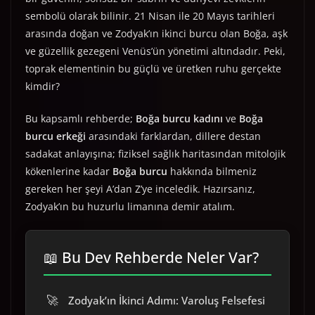
sembolü olarak bilinir. 21 Nisan ile 20 Mayıs tarihleri
arasında doğan ve Zodyak’ın ikinci burcu olan Boğa, aşk
ve güzellik gezegeni Venüs’ün yönetimi altındadır. Peki,
toprak elementinin bu güçlü ve üretken ruhu gerçekte
kimdir?
Bu kapsamlı rehberde;
Boğa burcu kadını
ve
Boğa
burcu erkeği
arasındaki farklardan, dillere destan
sadakat anlayışına; fiziksel sağlık haritasından mitolojik
kökenlerine kadar
Boğa burcu
hakkında bilmeniz
gereken her şeyi A’dan Z’ye inceledik. Hazırsanız,
Zodyak’ın bu huzurlu limanına demir atalım.
📖 Bu Dev Rehberde Neler Var?
🚀
Zodyak’ın İkinci Adımı: Varoluş Felsefesi