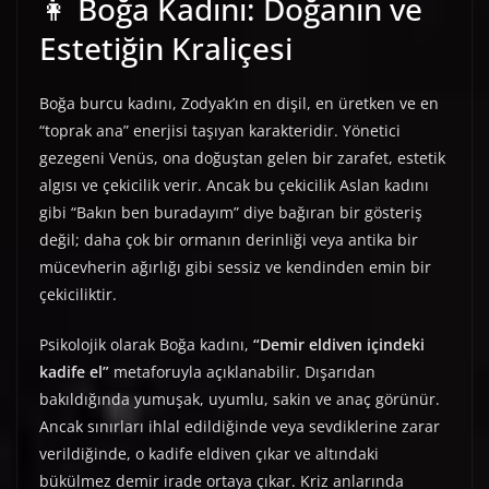
👩 Boğa Kadını: Doğanın ve
Estetiğin Kraliçesi
Boğa burcu kadını, Zodyak’ın en dişil, en üretken ve en
“toprak ana” enerjisi taşıyan karakteridir. Yönetici
gezegeni Venüs, ona doğuştan gelen bir zarafet, estetik
algısı ve çekicilik verir. Ancak bu çekicilik Aslan kadını
gibi “Bakın ben buradayım” diye bağıran bir gösteriş
değil; daha çok bir ormanın derinliği veya antika bir
mücevherin ağırlığı gibi sessiz ve kendinden emin bir
çekiciliktir.
Psikolojik olarak Boğa kadını,
“Demir eldiven içindeki
kadife el”
metaforuyla açıklanabilir. Dışarıdan
bakıldığında yumuşak, uyumlu, sakin ve anaç görünür.
Ancak sınırları ihlal edildiğinde veya sevdiklerine zarar
verildiğinde, o kadife eldiven çıkar ve altındaki
bükülmez demir irade ortaya çıkar. Kriz anlarında