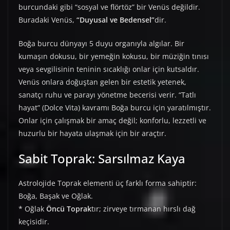
burcundaki gibi “sosyal ve flörtöz” bir Venüs değildir.
Buradaki Venüs,
“Duyusal ve Bedensel”
dir.
Boğa burcu dünyayı 5 duyu organıyla algılar. Bir
kumaşın dokusu, bir yemeğin kokusu, bir müziğin tınısı
veya sevgilisinin teninin sıcaklığı onlar için kutsaldır.
Venüs onlara doğuştan gelen bir estetik yetenek,
sanatçı ruhu ve parayı yönetme becerisi verir. “Tatlı
hayat” (Dolce Vita) kavramı Boğa burcu için yaratılmıştır.
Onlar için çalışmak bir amaç değil; konforlu, lezzetli ve
huzurlu bir hayata ulaşmak için bir araçtır.
Sabit Toprak: Sarsılmaz Kaya
Astrolojide Toprak elementi üç farklı forma sahiptir:
Boğa, Başak ve Oğlak.
* Oğlak
Öncü Toprak
tır; zirveye tırmanan hırslı dağ
keçisidir.