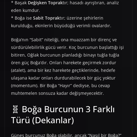
* Başak
Değişken Toprak
tır; hasadı ayrıştıran, analiz
eden kumdur.
* Boğa ise
Sabit Toprak
tır; üzerine şehirlerin
kurulduğu, ekinlerin büyüdüğü verimli ovalardır.
Boğa’nın “Sabit” niteliği, ona muazzam bir direnç ve
sürdürülebilirlik gücü verir. Koç burcunun başlattığı işi
bitiren, Oğlak burcunun planladığı binayı tuğla tuğla
ören güç Boğa’dır. Onları harekete geçirmek zordur
(atalet), ama bir kez harekete geçtiklerinde, hedefe
ulaşana kadar onları durdurabilecek bir güç yoktur
(momentum). Bir Boğa “Hayır” dediyse, bu cevap
muhtemelen sonsuza kadar değişmeyecektir.
🧬 Boğa Burcunun 3 Farklı
Türü (Dekanlar)
Güneş burcunuz Boğa olabilir, ancak “Nasıl bir Boğa?”