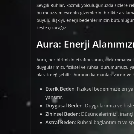
Sevgili Ruhlar, kozmik yolculuğunuzda sizlere reh
bu muazzam evrenin gizemlerini birlikte aralama
büyülü ilişkiyi, enerji bedenlerimizin bütünlüğ
keşfe çıkacağız.
Aura: Enerji Alanımızın
Aura, her birimizin etrafını saran, elektromanyeti
duygularımızı, fiziksel ve ruhsal durumumuzu yansı
olarak değişebilir. Auranın katmanları vardır ve
Eterik Beden
: Fiziksel bedenimize en yak
yansıtır.
Duygusal Beden
: Duygularımızı ve hisle
Zihinsel Beden
: Düşüncelerimizi, inançla
Astral Beden
: Ruhsal bağlantımızı ve sp