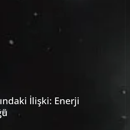
ndaki İlişki: Enerji
ğü