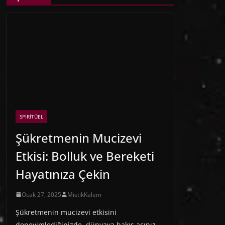
SPIRITÜEL
Şükretmenin Mucizevi
Etkisi: Bolluk ve Bereketi
Hayatınıza Çekin
Ocak 27, 2025
MistikKalem
Şükretmenin mucizevi etkisini
deneyimlediğinizde, dünyaya bakış açınız