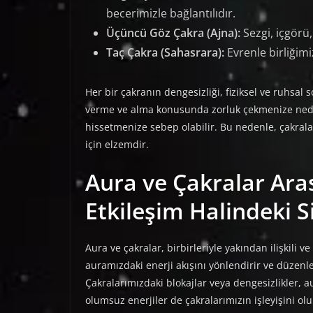
becerimizle bağlantılıdır.
Üçüncü Göz Çakra (Ajna):
Sezgi, içgörü, 
Taç Çakra (Sahasrara):
Evrenle birliğimiz
Her bir çakranın dengesizliği, fiziksel ve ruhsal s
verme ve alma konusunda zorluk çekmenize neden 
hissetmenize sebep olabilir. Bu nedenle, çakral
için elzemdir.
Aura ve Çakralar Arası
Etkileşim Halindeki S
Aura ve çakralar, birbirleriyle yakından ilişkili v
auramızdaki enerji akışını yönlendirir ve düzenler
Çakralarımızdaki blokajlar veya dengesizlikler, 
olumsuz enerjiler de çakralarımızın işleyişini olu