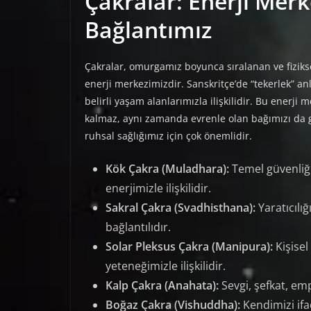
Çakralar: Enerji Merk
Bağlantımız
Çakralar, omurgamız boyunca sıralanan ve fizikse
enerji merkezimizdir. Sanskritçe’de “tekerlek” anl
belirli yaşam alanlarımızla ilişkilidir. Bu enerj
kalmaz, aynı zamanda evrenle olan bağımızı da güç
ruhsal sağlığımız için çok önemlidir.
Kök Çakra (Muladhara):
Temel güvenliği
enerjimizle ilişkilidir.
Sakral Çakra (Svadhisthana):
Yaratıcılığ
bağlantılıdır.
Solar Pleksus Çakra (Manipura):
Kişise
yeteneğimizle ilişkilidir.
Kalp Çakra (Anahata):
Sevgi, şefkat, empa
Boğaz Çakra (Vishuddha):
Kendimizi ifa