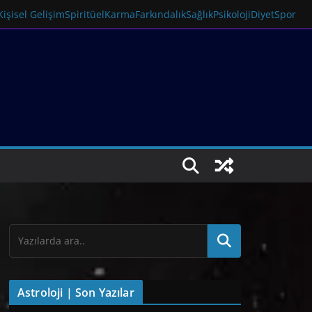
Kişisel Gelişim
Spiritüel
Karma
Farkındalık
Sağlık
Psikoloji
Diyet
Spor
Astroloji | Son Yazılar