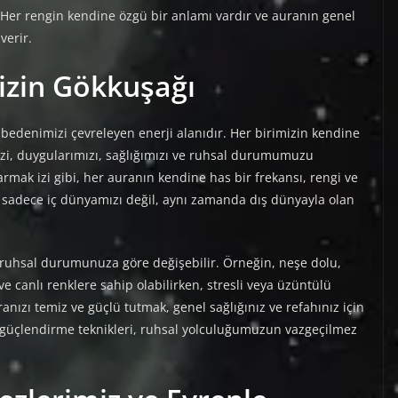
r. Her rengin kendine özgü bir anlamı vardır ve auranın genel
verir.
izin Gökkuşağı
l bedenimizi çevreleyen enerji alanıdır. Her birimizin kendine
izi, duygularımızı, sağlığımızı ve ruhsal durumumuzu
parmak izi gibi, her auranın kendine has bir frekansı, rengi ve
, sadece iç dünyamızı değil, aynı zamanda dış dünyayla olan
e ruhsal durumunuza göre değişebilir. Örneğin, neşe dolu,
e canlı renklere sahip olabilirken, stresli veya üzüntülü
nızı temiz ve güçlü tutmak, genel sağlığınız ve refahınız için
e güçlendirme teknikleri, ruhsal yolculuğumuzun vazgeçilmez