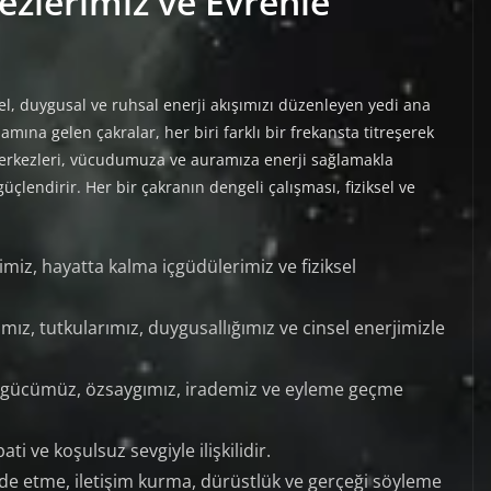
ezlerimiz ve Evrenle
l, duygusal ve ruhsal enerji akışımızı düzenleyen yedi ana
amına gelen çakralar, her biri farklı bir frekansta titreşerek
i merkezleri, vücudumuza ve auramıza enerji sağlamakla
lendirir. Her bir çakranın dengeli çalışması, fiziksel ve
miz, hayatta kalma içgüdülerimiz ve fiziksel
ımız, tutkularımız, duygusallığımız ve cinsel enerjimizle
l gücümüz, özsaygımız, irademiz ve eyleme geçme
ti ve koşulsuz sevgiyle ilişkilidir.
de etme, iletişim kurma, dürüstlük ve gerçeği söyleme