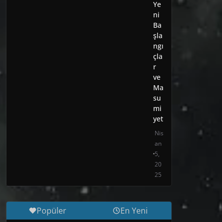
Ye
ni
Ba
şla
ngı
çla
r
ve
Ma
su
mi
yet
Nis
an
5,
20
25
Popüler
En Yeni