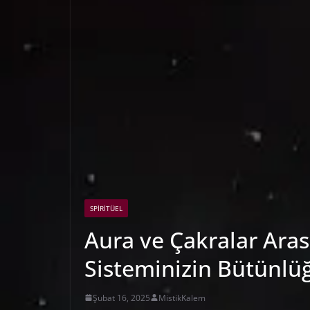
SPIRITÜEL
Aura ve Çakralar Arası
Sisteminizin Bütünlü
Şubat 16, 2025
MistikKalem