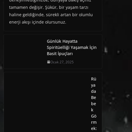
tamamen değişir. Şükür, bir yaşam tarzı
haline geldiğinde, sürekli artan bir olumlu
enerji akışı içinde olursunuz.
Günlük Hayatta
Spiritüelliği Yaşamak İçin
Basit İpuçları
Ocak 27, 2025
Rü
ya
da
Be
be
k
Gö
rm
ek: