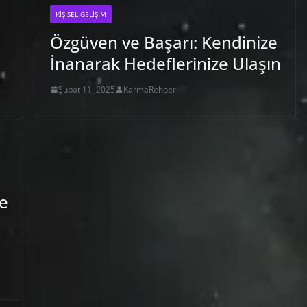
KIŞISEL GELIŞIM
Özgüven ve Başarı: Kendinize
İnanarak Hedeflerinize Ulaşın
Şubat 11, 2025
KarmaRehber
ve