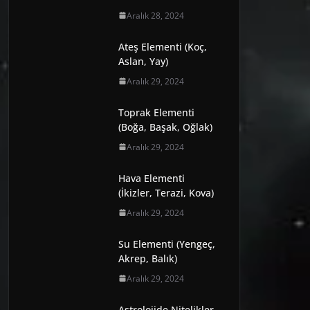
Aralık 28, 2024
Ateş Elementi (Koç,
Aslan, Yay)
Aralık 29, 2024
Toprak Elementi
(Boğa, Başak, Oğlak)
Aralık 29, 2024
Hava Elementi
(İkizler, Terazi, Kova)
Aralık 29, 2024
Su Elementi (Yengeç,
Akrep, Balık)
Aralık 29, 2024
Astrolojide Nitelikler