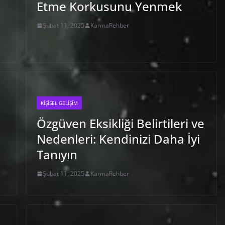
Etme Korkusunu Yenmek
Şubat 11, 2025
KarmaRehber
KIŞISEL GELIŞIM
Özgüven Eksikliği Belirtileri ve
Nedenleri: Kendinizi Daha İyi
Tanıyın
Şubat 11, 2025
KarmaRehber