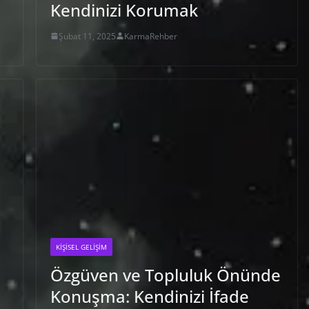
Kendinizi Korumak
Şubat 11, 2025
KarmaRehber
KIŞISEL GELIŞIM
Özgüven ve Topluluk Önünde
Konuşma: Kendinizi İfade