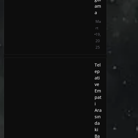
am
a
Ma
rt
19,
20
25
Tel
ep
ati
ve
Em
pat
i
Ara
sın
da
ki
Ba