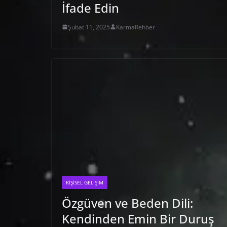
İfade Edin
Şubat 11, 2025
KarmaRehber
KIŞISEL GELIŞIM
Özgüven ve Beden Dili:
Kendinden Emin Bir Duruş