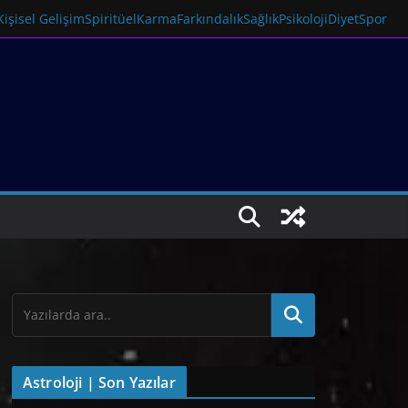
Kişisel Gelişim
Spiritüel
Karma
Farkındalık
Sağlık
Psikoloji
Diyet
Spor
Astroloji | Son Yazılar