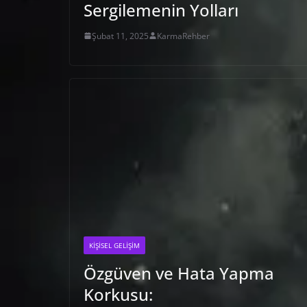
Sergilemenin Yolları
Şubat 11, 2025
KarmaRehber
KIŞISEL GELIŞIM
Özgüven ve Hata Yapma
Korkusu: