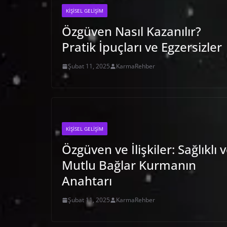
KIŞISEL GELIŞIM
Özgüven Nasıl Kazanılır?
Pratik İpuçları ve Egzersizler
Şubat 11, 2025
KarmaRehber
KIŞISEL GELIŞIM
Özgüven ve İlişkiler: Sağlıklı 
Mutlu Bağlar Kurmanın
Anahtarı
Şubat 11, 2025
KarmaRehber