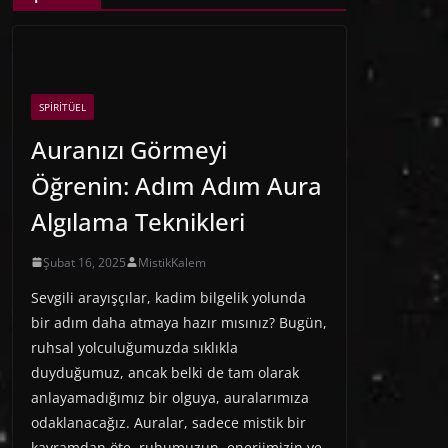
SPIRITÜEL
Auranızı Görmeyi
Öğrenin: Adım Adım Aura
Algılama Teknikleri
Şubat 16, 2025
MistikKalem
Sevgili arayışçılar, kadim bilgelik yolunda
bir adım daha atmaya hazır mısınız? Bugün,
ruhsal yolculuğumuzda sıklıkla
duyduğumuz, ancak belki de tam olarak
anlayamadığımız bir olguya, auralarımıza
odaklanacağız. Auralar, sadece mistik bir
kavramdan öte, ruhumuzun, enerjimizin ve