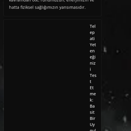
hatta fiziksel sağlığımızın yansımasıdır.
Tel
ep
ati
Yet
en
eği
niz
i
Tes
t
Et
me
k:
Ba
sit
Bir
Uy
gul