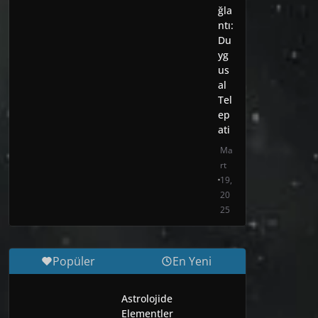
ğla
ntı:
Du
yg
us
al
Tel
ep
ati
Ma
rt
19,
20
25
Popüler
En Yeni
Astrolojide
Elementler