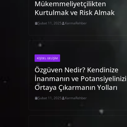
Mükemmeliyetçilikten
Kurtulmak ve Risk Almak
Şubat 11, 2025
KarmaRehber
KIŞISEL GELIŞIM
Özgüven Nedir? Kendinize
İnanmanın ve Potansiyelinizi
Ortaya Çıkarmanın Yolları
Şubat 11, 2025
KarmaRehber