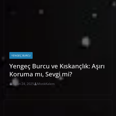
YENGEÇ BURCU
Yengeç Burcu ve Kıskançlık: Aşırı
Koruma mı, Sevgi mi?
Nisan 24, 2025
MistikKalem