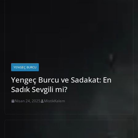
YENGEÇ BURCU
Yengeç Burcu ve Sadakat: En
Sadık Sevgili mi?
Nisan 24, 2025
MistikKalem